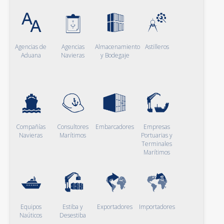
Agencias de
Agencias
Almacenamiento
Astilleros
Aduana
Navieras
y Bodegaje
Compañías
Consultores
Embarcadores
Empresas
Navieras
Marítimos
Portuarias y
Terminales
Marítimos
Equipos
Estiba y
Exportadores
Importadores
Naúticos
Desestiba