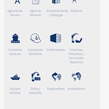
Agencias de
Agencias
Almacenamiento
Astilleros
Aduana
Navieras
y Bodegaje
Compañías
Consultores
Embarcadores
Empresas
Navieras
Marítimos
Portuarias y
Terminales
Marítimos
Equipos
Estiba y
Exportadores
Importadores
Naúticos
Desestiba