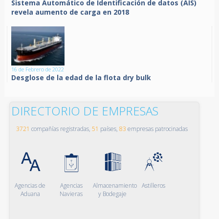
Sistema Automático de Identificación de datos (AIS)
revela aumento de carga en 2018
16 de Febrero de 2022
Desglose de la edad de la flota dry bulk
DIRECTORIO DE EMPRESAS
3721
compañías registradas,
51
países,
83
empresas patrocinadas
Agencias de
Agencias
Almacenamiento
Astilleros
Aduana
Navieras
y Bodegaje