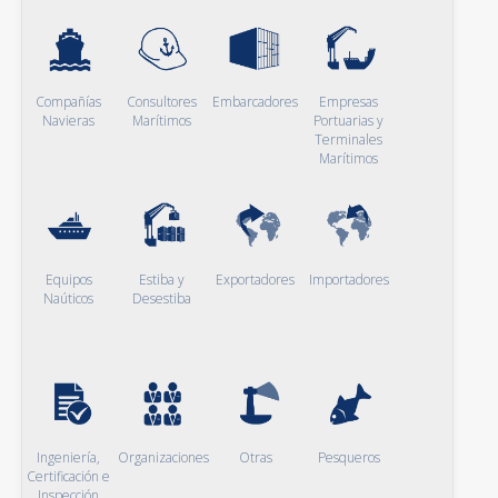
Compañías
Consultores
Embarcadores
Empresas
Navieras
Marítimos
Portuarias y
Terminales
Marítimos
Equipos
Estiba y
Exportadores
Importadores
Naúticos
Desestiba
Ingeniería,
Organizaciones
Otras
Pesqueros
Certificación e
Inspección