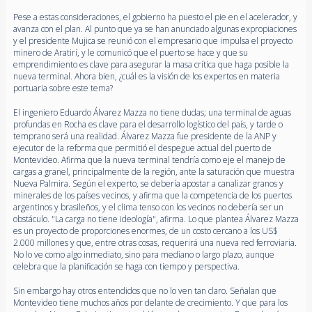
Pese a estas consideraciones, el gobierno ha puesto el pie en el acelerador, y
avanza con el plan. Al punto que ya se han anunciado algunas expropiaciones
y el presidente Mujica se reunió con el empresario que impulsa el proyecto
minero de Aratirí, y le comunicó que el puerto se hace y que su
emprendimiento es clave para asegurar la masa crítica que haga posible la
nueva terminal. Ahora bien, ¿cuál es la visión de los expertos en materia
portuaria sobre este tema?
El ingeniero Eduardo Álvarez Mazza no tiene dudas; una terminal de aguas
profundas en Rocha es clave para el desarrollo logístico del país, y tarde o
temprano será una realidad. Álvarez Mazza fue presidente de la ANP y
ejecutor de la reforma que permitió el despegue actual del puerto de
Montevideo. Afirma que la nueva terminal tendría como eje el manejo de
cargas a granel, principalmente de la región, ante la saturación que muestra
Nueva Palmira. Según el experto, se debería apostar a canalizar granos y
minerales de los países vecinos, y afirma que la competencia de los puertos
argentinos y brasileños, y el clima tenso con los vecinos no debería ser un
obstáculo. "La carga no tiene ideología", afirma. Lo que plantea Álvarez Mazza
es un proyecto de proporciones enormes, de un costo cercano a los US$
2.000 millones y que, entre otras cosas, requerirá una nueva red ferroviaria.
No lo ve como algo inmediato, sino para mediano o largo plazo, aunque
celebra que la planificación se haga con tiempo y perspectiva.
Sin embargo hay otros entendidos que no lo ven tan claro. Señalan que
Montevideo tiene muchos años por delante de crecimiento. Y que para los