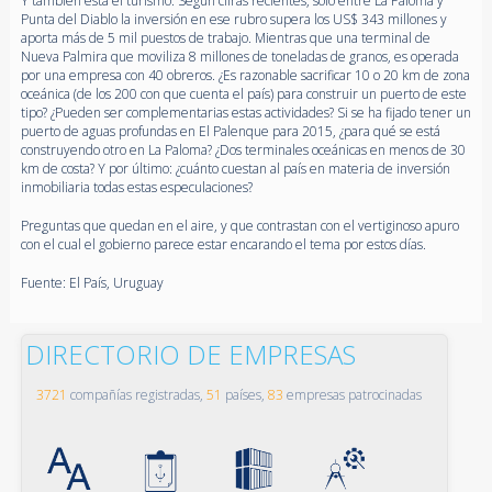
Y también está el turismo. Según cifras recientes, solo entre La Paloma y
Punta del Diablo la inversión en ese rubro supera los US$ 343 millones y
aporta más de 5 mil puestos de trabajo. Mientras que una terminal de
Nueva Palmira que moviliza 8 millones de toneladas de granos, es operada
por una empresa con 40 obreros. ¿Es razonable sacrificar 10 o 20 km de zona
oceánica (de los 200 con que cuenta el país) para construir un puerto de este
tipo? ¿Pueden ser complementarias estas actividades? Si se ha fijado tener un
puerto de aguas profundas en El Palenque para 2015, ¿para qué se está
construyendo otro en La Paloma? ¿Dos terminales oceánicas en menos de 30
km de costa? Y por último: ¿cuánto cuestan al país en materia de inversión
inmobiliaria todas estas especulaciones?
Preguntas que quedan en el aire, y que contrastan con el vertiginoso apuro
con el cual el gobierno parece estar encarando el tema por estos días.
Fuente: El País, Uruguay
DIRECTORIO DE EMPRESAS
3721
compañías registradas,
51
países,
83
empresas patrocinadas