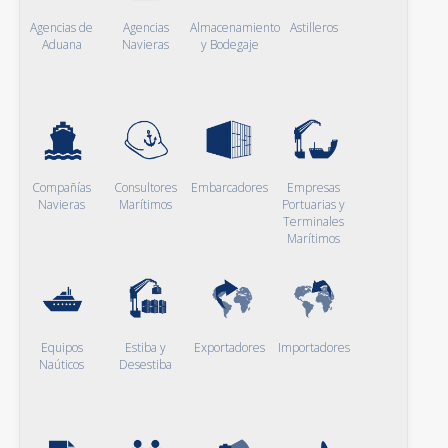
Agencias de
Agencias
Almacenamiento
Astilleros
Aduana
Navieras
y Bodegaje
Compañías
Consultores
Embarcadores
Empresas
Navieras
Marítimos
Portuarias y
Terminales
Marítimos
Equipos
Estiba y
Exportadores
Importadores
Naúticos
Desestiba