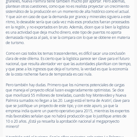
graneles, Nueva Palmira tiene también mucho por aportar. Pero además,
plantean otras cuestiones, como que no es realista proyectar un crecimiento
sistemático de la producción en un momento de alta histórico como el actual.
Y que aún en caso de que la demanda por granos y minerales siguiera a este
ritmo, lo deseable sería que cada vez más esos productos fueran procesados
en la región, y no exportados en bruto. Además, dicen que si bien la logística
es una actividad que deja mucho dinero, este tipo de puertos no aporta
demasiada riqueza al país, si se la compara con lo que se obtiene en materia
de turismo.
Como en casi todos los temas trascendentes, es difícil sacar una conclusión
clara de este dilema. Es cierto que la logística parece ser clave para el futuro
nacional, que resulta alentador ver que las autoridades planifican con tiempo,
y que pese a los ingresos que deja el turismo, la verdad es que la economía
de la costa rochense fuera de temporada es casi nula.
Pero también hay dudas. Primero que los números potenciales de cargas
que maneja el proyecto oficial lucen exageradamente optimistas. Se dice
que movilizará 55 millones de toneladas, cuando hoy Montevideo y Nueva
Palmira sumados no llegan a las 20. Luego está el tema de Aratirí, clave para
que se justifique un proyecto de este tipo, y con este apuro, ya que la
empresa india quiere un puerto operativo para 2015, mientras los expertos
más favorables señalan que no habrá producción que lo justifique antes de
10 o 20 años. ¿Está ya resuelta la aprobación nacional al megaproyecto
minero?