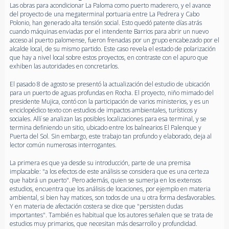
Las obras para acondicionar La Paloma como puerto maderero, y el avance
del proyecto de una megaterminal portuaria entre La Pedrera y Cabo
Polonio, han generado alta tensión social. Esto quedó patente días atrás
cuando máquinas enviadas por el intendente Barrios para abrir un nuevo
acceso al puerto palomense, fueron frenadas por un grupo encabezado por el
alcalde local, de su mismo partido. Este caso revela el estado de polarización
que hay a nivel local sobre estos proyectos, en contraste con el apuro que
exhiben las autoridades en concretarlos.
El pasado 8 de agosto se presentó la actualización del estudio de ubicación
para un puerto de aguas profundas en Rocha. El proyecto, niño mimado del
presidente Mujica, contó con la participación de varios ministerios, y es un
enciclopédico texto con estudios de impactos ambientales, turísticos y
sociales. Allí se analizan las posibles localizaciones para esa terminal, y se
termina definiendo un sitio, ubicado entre los balnearios El Palenque y
Puerta del Sol. Sin embargo, este trabajo tan profundo y elaborado, deja al
lector común numerosas interrogantes.
La primera es que ya desde su introducción, parte de una premisa
implacable: "a los efectos de este análisis se considera que es una certeza
que habrá un puerto". Pero además, quien se sumerja en los extensos
estudios, encuentra que los análisis de locaciones, por ejemplo en materia
ambiental, si bien hay matices, son todos de una u otra forma desfavorables.
Y en materia de afectación costera se dice que "persisten dudas
importantes". También es habitual que los autores señalen que se trata de
estudios muy primarios, que necesitan más desarrollo y profundidad.