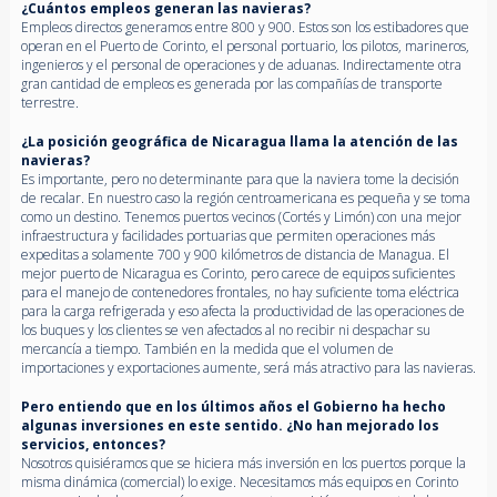
¿Cuántos empleos generan las navieras?
Empleos directos generamos entre 800 y 900. Estos son los estibadores que
operan en el Puerto de Corinto, el personal portuario, los pilotos, marineros,
ingenieros y el personal de operaciones y de aduanas. Indirectamente otra
gran cantidad de empleos es generada por las compañías de transporte
terrestre.
¿La posición geográfica de Nicaragua llama la atención de las
navieras?
Es importante, pero no determinante para que la naviera tome la decisión
de recalar. En nuestro caso la región centroamericana es pequeña y se toma
como un destino. Tenemos puertos vecinos (Cortés y Limón) con una mejor
infraestructura y facilidades portuarias que permiten operaciones más
expeditas a solamente 700 y 900 kilómetros de distancia de Managua. El
mejor puerto de Nicaragua es Corinto, pero carece de equipos suficientes
para el manejo de contenedores frontales, no hay suficiente toma eléctrica
para la carga refrigerada y eso afecta la productividad de las operaciones de
los buques y los clientes se ven afectados al no recibir ni despachar su
mercancía a tiempo. También en la medida que el volumen de
importaciones y exportaciones aumente, será más atractivo para las navieras.
Pero entiendo que en los últimos años el Gobierno ha hecho
algunas inversiones en este sentido. ¿No han mejorado los
servicios, entonces?
Nosotros quisiéramos que se hiciera más inversión en los puertos porque la
misma dinámica (comercial) lo exige. Necesitamos más equipos en Corinto