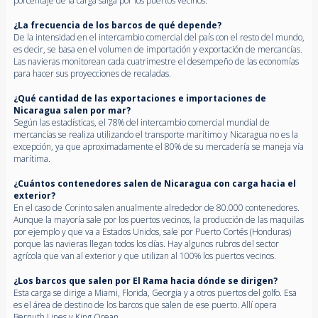
porcentaje de la carga salga por los puertos vecinos.
¿La frecuencia de los barcos de qué depende?
De la intensidad en el intercambio comercial del país con el resto del mundo,
es decir, se basa en el volumen de importación y exportación de mercancías.
Las navieras monitorean cada cuatrimestre el desempeño de las economías
para hacer sus proyecciones de recaladas.
¿Qué cantidad de las exportaciones e importaciones de
Nicaragua salen por mar?
Según las estadísticas, el 78% del intercambio comercial mundial de
mercancías se realiza utilizando el transporte marítimo y Nicaragua no es la
excepción, ya que aproximadamente el 80% de su mercadería se maneja vía
marítima.
¿Cuántos contenedores salen de Nicaragua con carga hacia el
exterior?
En el caso de Corinto salen anualmente alrededor de 80.000 contenedores.
Aunque la mayoría sale por los puertos vecinos, la producción de las maquilas
por ejemplo y que va a Estados Unidos, sale por Puerto Cortés (Honduras)
porque las navieras llegan todos los días. Hay algunos rubros del sector
agrícola que van al exterior y que utilizan al 100% los puertos vecinos.
¿Los barcos que salen por El Rama hacia dónde se dirigen?
Esta carga se dirige a Miami, Florida, Georgia y a otros puertos del golfo. Esa
es el área de destino de los barcos que salen de ese puerto. Allí opera
Bernuth Lines y King Ocean.