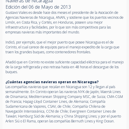
Navieras de Nicaragua
Edición del 06 de Mayo de 2013
Gustavo Viales es desde hace dos meses el presidente de la Asociación de
Agencias Navieras de Nicaragua, ANAN, y sostiene que los puertos vecinos de
Limón, en Costa Rica, y Cortés, en Honduras, poseen una mejor
infraestructura y facilidades, por lo que son más competitivos para las
empresas navieras más importantes del mundo.
Indicó, por ejemplo, que el mejor puerto que posee Nicaragua es el de
Corinto, el cual carece de equipos para el manejo expedito de la carga que
traen los grandes buques, como contenedores frontales.
Añadió que en Corinto no existe suficiente capacidad eléctrica para el manejo
de la carga refrigerada y eso retrasa hasta en 48 horas el descargue de los
buques.
¿Cuántas agencias navieras operan en Nicaragua?
Las compañías navieras que recalan en Nicaragua son 12 y llegan al país
semanalmente. En Corinto operan las navieras NYK de Japón; Maersk Lines
de Dinamarca; Mediterranean Shipping Company MSC, de Suiza; CMA-CGM
de Francia; Hapag-Lloyd Container Lines, de Alemania; Compañía
Sudamericana de Vapores, CSAV, de Chile; Compañía Chilena de
Navegación Interoceánica, CCNI de Chile; Evergreen Container Lines de
Taiwán; Hamburg Süd de Alemania; y China Shipping Lines; y por el puerto
Arlen Siú o El Rama, operan las compañías Bernuth Lines y King Ocean.