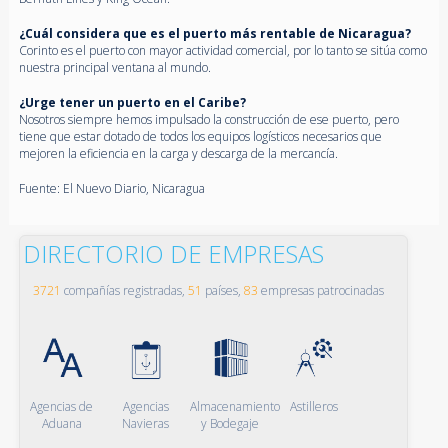
¿Cuál considera que es el puerto más rentable de Nicaragua?
Corinto es el puerto con mayor actividad comercial, por lo tanto se sitúa como
nuestra principal ventana al mundo.
¿Urge tener un puerto en el Caribe?
Nosotros siempre hemos impulsado la construcción de ese puerto, pero
tiene que estar dotado de todos los equipos logísticos necesarios que
mejoren la eficiencia en la carga y descarga de la mercancía.
Fuente: El Nuevo Diario, Nicaragua
DIRECTORIO DE EMPRESAS
3721
compañías registradas,
51
países,
83
empresas patrocinadas
Agencias de
Agencias
Almacenamiento
Astilleros
Aduana
Navieras
y Bodegaje