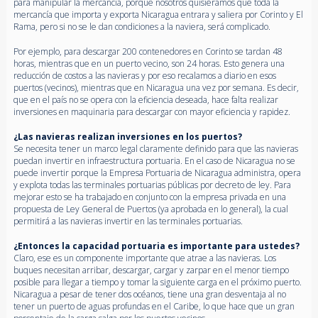
para manipular la mercancía, porque nosotros quisiéramos que toda la
mercancía que importa y exporta Nicaragua entrara y saliera por Corinto y El
Rama, pero si no se le dan condiciones a la naviera, será complicado.
Por ejemplo, para descargar 200 contenedores en Corinto se tardan 48
horas, mientras que en un puerto vecino, son 24 horas. Esto genera una
reducción de costos a las navieras y por eso recalamos a diario en esos
puertos (vecinos), mientras que en Nicaragua una vez por semana. Es decir,
que en el país no se opera con la eficiencia deseada, hace falta realizar
inversiones en maquinaria para descargar con mayor eficiencia y rapidez.
¿Las navieras realizan inversiones en los puertos?
Se necesita tener un marco legal claramente definido para que las navieras
puedan invertir en infraestructura portuaria. En el caso de Nicaragua no se
puede invertir porque la Empresa Portuaria de Nicaragua administra, opera
y explota todas las terminales portuarias públicas por decreto de ley. Para
mejorar esto se ha trabajado en conjunto con la empresa privada en una
propuesta de Ley General de Puertos (ya aprobada en lo general), la cual
permitirá a las navieras invertir en las terminales portuarias.
¿Entonces la capacidad portuaria es importante para ustedes?
Claro, ese es un componente importante que atrae a las navieras. Los
buques necesitan arribar, descargar, cargar y zarpar en el menor tiempo
posible para llegar a tiempo y tomar la siguiente carga en el próximo puerto.
Nicaragua a pesar de tener dos océanos, tiene una gran desventaja al no
tener un puerto de aguas profundas en el Caribe, lo que hace que un gran