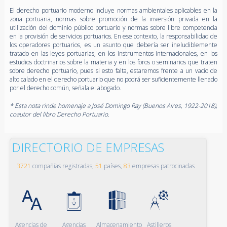
El derecho portuario moderno incluye normas ambientales aplicables en la
zona portuaria, normas sobre promoción de la inversión privada en la
utilización del dominio público portuario y normas sobre libre competencia
en la provisión de servicios portuarios. En ese contexto, la responsabilidad de
los operadores portuarios, es un asunto que debería ser ineludiblemente
tratado en las leyes portuarias, en los instrumentos internacionales, en los
estudios doctrinarios sobre la materia y en los foros o seminarios que traten
sobre derecho portuario, pues si esto falta, estaremos frente a un vacío de
alto calado en el derecho portuario que no podrá ser suficientemente llenado
por el derecho común, señala el abogado.
* Esta nota rinde homenaje a José Domingo Ray (Buenos Aires, 1922-2018),
coautor del libro Derecho Portuario.
DIRECTORIO DE EMPRESAS
3721
compañías registradas,
51
países,
83
empresas patrocinadas
Agencias de
Agencias
Almacenamiento
Astilleros