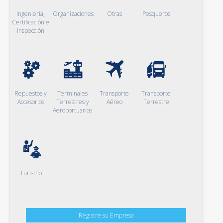
Ingeniería,
Organizaciones
Otras
Pesqueros
Certificación e
Inspección
Repuestos y
Terminales
Transporte
Transporte
Accesorios
Terrestres y
Aéreo
Terrestre
Aeroportuarios
Turismo
Registre su Empresa