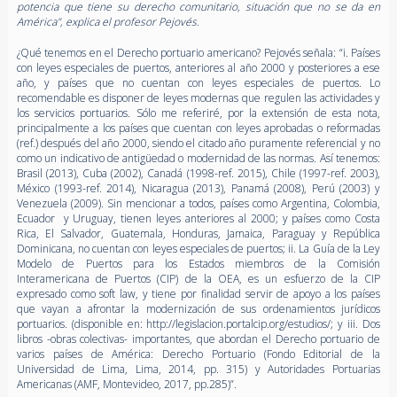
potencia que tiene su derecho comunitario, situación que no se da en
América", explica el profesor Pejovés.
¿Qué tenemos en el Derecho portuario americano? Pejovés señala: “i. Países
con leyes especiales de puertos, anteriores al año 2000 y posteriores a ese
año, y países que no cuentan con leyes especiales de puertos. Lo
recomendable es disponer de leyes modernas que regulen las actividades y
los servicios portuarios. Sólo me referiré, por la extensión de esta nota,
principalmente a los países que cuentan con leyes aprobadas o reformadas
(ref.) después del año 2000, siendo el citado año puramente referencial y no
como un indicativo de antigüedad o modernidad de las normas. Así tenemos:
Brasil (2013), Cuba (2002), Canadá (1998-ref. 2015), Chile (1997-ref. 2003),
México (1993-ref. 2014), Nicaragua (2013), Panamá (2008), Perú (2003) y
Venezuela (2009). Sin mencionar a todos, países como Argentina, Colombia,
Ecuador y Uruguay, tienen leyes anteriores al 2000; y países como Costa
Rica, El Salvador, Guatemala, Honduras, Jamaica, Paraguay y República
Dominicana, no cuentan con leyes especiales de puertos; ii. La Guía de la Ley
Modelo de Puertos para los Estados miembros de la Comisión
Interamericana de Puertos (CIP) de la OEA, es un esfuerzo de la CIP
expresado como soft law, y tiene por finalidad servir de apoyo a los países
que vayan a afrontar la modernización de sus ordenamientos jurídicos
portuarios. (disponible en: http://legislacion.portalcip.org/estudios/; y iii. Dos
libros -obras colectivas- importantes, que abordan el Derecho portuario de
varios países de América: Derecho Portuario (Fondo Editorial de la
Universidad de Lima, Lima, 2014, pp. 315) y Autoridades Portuarias
Americanas (AMF, Montevideo, 2017, pp.285)”.