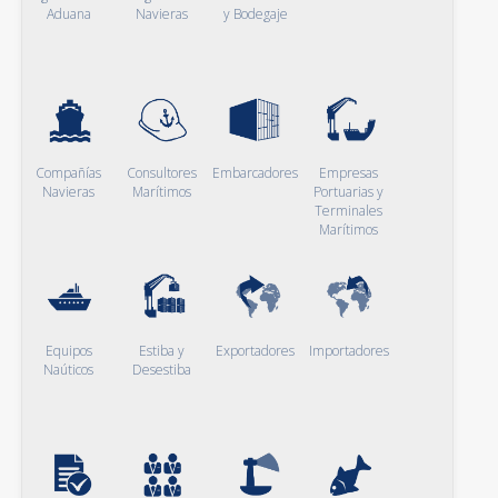
Aduana
Navieras
y Bodegaje
Compañías
Consultores
Embarcadores
Empresas
Navieras
Marítimos
Portuarias y
Terminales
Marítimos
Equipos
Estiba y
Exportadores
Importadores
Naúticos
Desestiba