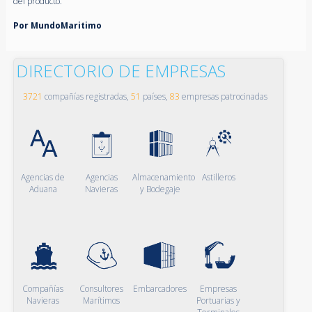
del producto.
Por MundoMaritimo
DIRECTORIO DE EMPRESAS
3721
compañías registradas,
51
países,
83
empresas patrocinadas
Agencias de
Agencias
Almacenamiento
Astilleros
Aduana
Navieras
y Bodegaje
Compañías
Consultores
Embarcadores
Empresas
Navieras
Marítimos
Portuarias y