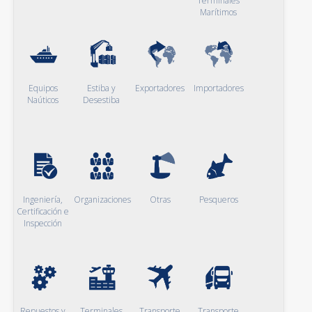
Terminales
Marítimos
Equipos
Estiba y
Exportadores
Importadores
Naúticos
Desestiba
Ingeniería,
Organizaciones
Otras
Pesqueros
Certificación e
Inspección
Repuestos y
Terminales
Transporte
Transporte