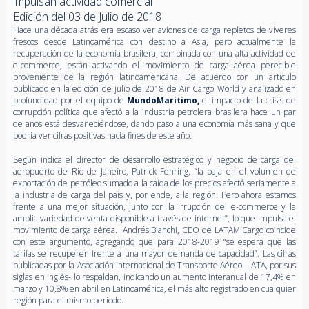
impulsan actividad comercial
Edición del 03 de Julio de 2018
Hace una década atrás era escaso ver aviones de carga repletos de víveres
frescos desde Latinoamérica con destino a Asia, pero actualmente la
recuperación de la economía brasilera, combinada con una alta actividad de
e-commerce, están activando el movimiento de carga aérea perecible
proveniente de la región latinoamericana. De acuerdo con un artículo
publicado en la edición de julio de 2018 de Air Cargo World y analizado en
profundidad por el equipo de
MundoMaritimo,
el impacto de la crisis de
corrupción política que afectó a la industria petrolera brasilera hace un par
de años está desvaneciéndose, dando paso a una economía más sana y que
podría ver cifras positivas hacia fines de este año.
Según indica el director de desarrollo estratégico y negocio de carga del
aeropuerto de Río de Janeiro, Patrick Fehring, “la baja en el volumen de
exportación de petróleo sumado a la caída de los precios afectó seriamente a
la industria de carga del país y, por ende, a la región. Pero ahora estamos
frente a una mejor situación, junto con la irrupción del e-commerce y la
amplia variedad de venta disponible a través de internet”, lo que impulsa el
movimiento de carga aérea. Andrés Bianchi, CEO de LATAM Cargo coincide
con este argumento, agregando que para 2018-2019 “se espera que las
tarifas se recuperen frente a una mayor demanda de capacidad”. Las cifras
publicadas por la Asociación Internacional de Transporte Aéreo –IATA, por sus
siglas en inglés- lo respaldan, indicando un aumento interanual de 17,4% en
marzo y 10,8% en abril en Latinoamérica, el más alto registrado en cualquier
región para el mismo periodo.