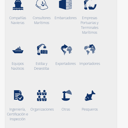
Compañías
Consultores
Embarcadores
Empresas
Navieras
Marítimos
Portuarias y
Terminales
Marítimos
Equipos
Estiba y
Exportadores
Importadores
Naúticos
Desestiba
Ingeniería,
Organizaciones
Otras
Pesqueros
Certificación e
Inspección