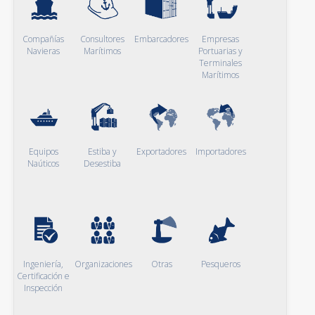
Compañías
Consultores
Embarcadores
Empresas
Navieras
Marítimos
Portuarias y
Terminales
Marítimos
Equipos
Estiba y
Exportadores
Importadores
Naúticos
Desestiba
Ingeniería,
Organizaciones
Otras
Pesqueros
Certificación e
Inspección