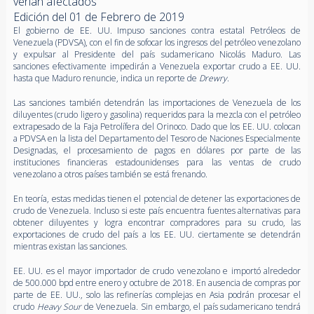
verían afectados
Edición del 01 de Febrero de 2019
El gobierno de EE. UU. Impuso sanciones contra estatal Petróleos de
Venezuela (PDVSA), con el fin de sofocar los ingresos del petróleo venezolano
y expulsar al Presidente del país sudamericano Nicolás Maduro. Las
sanciones efectivamente impedirán a Venezuela exportar crudo a EE. UU.
hasta que Maduro renuncie, indica un reporte de
Drewry
.
Las sanciones también detendrán las importaciones de Venezuela de los
diluyentes (crudo ligero y gasolina) requeridos para la mezcla con el petróleo
extrapesado de la Faja Petrolífera del Orinoco. Dado que los EE. UU. colocan
a PDVSA en la lista del Departamento del Tesoro de Naciones Especialmente
Designadas, el procesamiento de pagos en dólares por parte de las
instituciones financieras estadounidenses para las ventas de crudo
venezolano a otros países también se está frenando.
En teoría, estas medidas tienen el potencial de detener las exportaciones de
crudo de Venezuela. Incluso si este país encuentra fuentes alternativas para
obtener diluyentes y logra encontrar compradores para su crudo, las
exportaciones de crudo del país a los EE. UU. ciertamente se detendrán
mientras existan las sanciones.
EE. UU. es el mayor importador de crudo venezolano e importó alrededor
de 500.000 bpd entre enero y octubre de 2018. En ausencia de compras por
parte de EE. UU., solo las refinerías complejas en Asia podrán procesar el
crudo
Heavy Sour
de Venezuela. Sin embargo, el país sudamericano tendrá