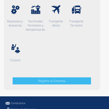
Repuestos y
Terminales
Transporte
Transporte
Accesorios
Terrestres y
Aéreo
Terrestre
Aeroportuarios
Turismo
Registre su Empresa
Contáctenos