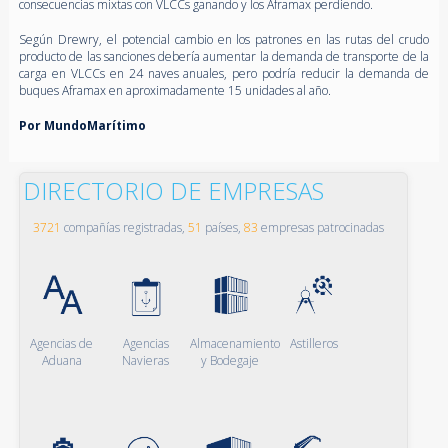
consecuencias mixtas con VLCCs ganando y los Aframax perdiendo.
Según Drewry, el potencial cambio en los patrones en las rutas del crudo
producto de las sanciones debería aumentar la demanda de transporte de la
carga en VLCCs en 24 naves anuales, pero podría reducir la demanda de
buques Aframax en aproximadamente 15 unidades al año.
Por MundoMarítimo
DIRECTORIO DE EMPRESAS
3721
compañías registradas,
51
países,
83
empresas patrocinadas
Agencias de
Agencias
Almacenamiento
Astilleros
Aduana
Navieras
y Bodegaje