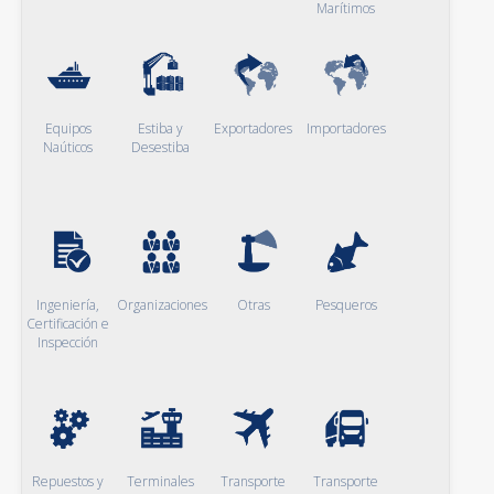
Marítimos
Equipos
Estiba y
Exportadores
Importadores
Naúticos
Desestiba
Ingeniería,
Organizaciones
Otras
Pesqueros
Certificación e
Inspección
Repuestos y
Terminales
Transporte
Transporte