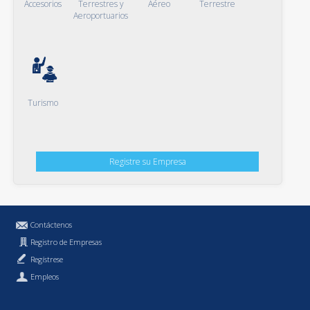
Accesorios
Terrestres y
Aéreo
Terrestre
Aeroportuarios
Turismo
Registre su Empresa
Contáctenos
Registro de Empresas
Regístrese
Empleos