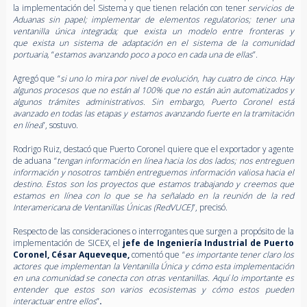
la implementación del Sistema y que tienen relación con tener
servicios de
Aduanas sin papel; implementar de elementos regulatorios; tener una
ventanilla única integrada; que exista un modelo entre fronteras y
que
exista un sistema de adaptación en el sistema de la comunidad
portuaria
,
“
estamos
avanzando poco a poco en cada una de ellas
”.
Agregó que “
si uno lo mira por nivel de evolución, hay cuatro de cinco. Hay
algunos procesos que no están al 100% que no están aún automatizados y
algunos trámites administrativos. Sin embargo, Puerto Coronel está
avanzado en todas las etapas y estamos avanzando fuerte en la tramitación
en línea
”, sostuvo.
Rodrigo Ruiz, destacó que Puerto Coronel quiere que el exportador y agente
de aduana “
tengan información en línea hacia los dos lados; nos entreguen
información y nosotros también entreguemos información valiosa hacia el
destino. Estos son los proyectos que estamos trabajando y creemos que
estamos en línea con lo que se ha señalado en la reunión de la red
Interamericana de Ventanillas Únicas (RedVUCE)
”, precisó.
Respecto de las consideraciones o interrogantes que surgen a propósito de la
implementación de SICEX, el
jefe de Ingeniería Industrial de Puerto
Coronel, César Aqueveque
,
comentó que “
es importante tener claro los
actores que implementan la Ventanilla Única y cómo esta implementación
en una comunidad se conecta con otras ventanillas. Aquí lo importante es
entender que estos son varios ecosistemas y cómo estos pueden
interactuar entre ellos
”
.