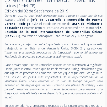
la XI Reunión de la Red Interamericana de Ventanillas
Únicas (RedVUCE)
Edición del 02 de Septiembre de 2019
Como un sistema que “
está avanzando poco a poco en cada una de sus
etapas
”, calificó el
jefe de Desarrollo e Innovación de Puerto
Coronel, Rodrigo Rui
z, el estado de avance de
SICEX del Ministerio
de Hacienda
en este Terminal Portuario. Así lo expresó en el marco del
XI
Reunión de la Red Interamericana de Ventanillas Únicas
(RedVUCE)
, realizado en Santiago de Chile los días 29 y 30 de agosto.
En la ocasión, el ejecutivo señaló que “estamos en línea con lo que se está
trabajando en el Sistema de Ventanilla Única, SICEX 2 y agregó que
“
tenemos una agenda importante de Integración con el Ministerio de
Hacienda de apoyarnos con la comunicación en este tema
”.
Cabe destacar que Puerto Coronel es uno de los dos puertos en la región del
Biobío, junto Puerto Lirquén que ha implementado Surlog, plataforma digital
que agiliza los procesos de Comercio Exterior y que según dice Rodrigo Ruiz,
“
es
uno de los pasos más importantes de la implementación de la
Ventanilla Única. Ahora estamos en un plan de trabajo conjunto para
avanzar en las etapas que vienen. Estamos con planes de trabajo, y en
paralelo estamos avanzando en nuevas tecnologías para realizar una
integración más eficiente de los datos. Está operando la nueva plataforma
”,
indicó.
En este sentido, Ruiz precisó que respecto de los cinco niveles que requiere