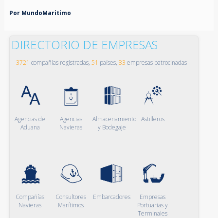
Por MundoMaritimo
DIRECTORIO DE EMPRESAS
3721
compañías registradas,
51
países,
83
empresas patrocinadas
Agencias de
Agencias
Almacenamiento
Astilleros
Aduana
Navieras
y Bodegaje
Compañías
Consultores
Embarcadores
Empresas
Navieras
Marítimos
Portuarias y
Terminales