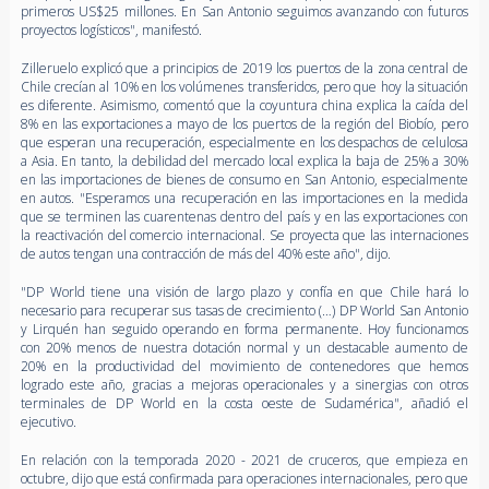
primeros US$25 millones. En San Antonio seguimos avanzando con futuros
proyectos logísticos", manifestó.
Zilleruelo explicó que a principios de 2019 los puertos de la zona central de
Chile crecían al 10% en los volúmenes transferidos, pero que hoy la situación
es diferente. Asimismo, comentó que la coyuntura china explica la caída del
8% en las exportaciones a mayo de los puertos de la región del Biobío, pero
que esperan una recuperación, especialmente en los despachos de celulosa
a Asia. En tanto, la debilidad del mercado local explica la baja de 25% a 30%
en las importaciones de bienes de consumo en San Antonio, especialmente
en autos. "Esperamos una recuperación en las importaciones en la medida
que se terminen las cuarentenas dentro del país y en las exportaciones con
la reactivación del comercio internacional. Se proyecta que las internaciones
de autos tengan una contracción de más del 40% este año", dijo.
"DP World tiene una visión de largo plazo y confía en que Chile hará lo
necesario para recuperar sus tasas de crecimiento (…) DP World San Antonio
y Lirquén han seguido operando en forma permanente. Hoy funcionamos
con 20% menos de nuestra dotación normal y un destacable aumento de
20% en la productividad del movimiento de contenedores que hemos
logrado este año, gracias a mejoras operacionales y a sinergias con otros
terminales de DP World en la costa oeste de Sudamérica", añadió el
ejecutivo.
En relación con la temporada 2020 - 2021 de cruceros, que empieza en
octubre, dijo que está confirmada para operaciones internacionales, pero que