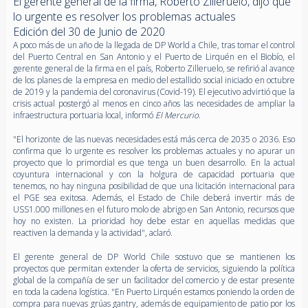
El gerente general de la firma, Roberto Zilleruelo, dijo que
lo urgente es resolver los problemas actuales
Edición del 30 de Junio de 2020
A poco más de un año de la llegada de DP World a Chile, tras tomar el control
del Puerto Central en San Antonio y el Puerto de Lirquén en el Biobío, el
gerente general de la firma en el país, Roberto Zilleruelo, se refirió al avance
de los planes de la empresa en medio del estallido social iniciado en octubre
de 2019 y la pandemia del coronavirus (Covid-19). El ejecutivo advirtió que la
crisis actual postergó al menos en cinco años las necesidades de ampliar la
infraestructura portuaria local, informó
El Mercurio
.
"El horizonte de las nuevas necesidades está más cerca de 2035 o 2036. Eso
confirma que lo urgente es resolver los problemas actuales y no apurar un
proyecto que lo primordial es que tenga un buen desarrollo. En la actual
coyuntura internacional y con la holgura de capacidad portuaria que
tenemos, no hay ninguna posibilidad de que una licitación internacional para
el PGE sea exitosa. Además, el Estado de Chile deberá invertir más de
USS1.000 millones en el futuro molo de abrigo en San Antonio, recursos que
hoy no existen. La prioridad hoy debe estar en aquellas medidas que
reactiven la demanda y la actividad", aclaró.
El gerente general de DP World Chile sostuvo que se mantienen los
proyectos que permitan extender la oferta de servicios, siguiendo la política
global de la compañía de ser un facilitador del comercio y de estar presente
en toda la cadena logística. "En Puerto Lirquén estamos poniendo la orden de
compra para nuevas grúas gantry, además de equipamiento de patio por los