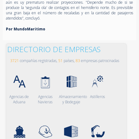
aún es uy prematuro realizar proyecciones. "Depende mucho de si se
produce la 'segunda ola' de contagios en el hemisferio norte. Es previsible
una gran baja en el número de recaladas y en la cantidad de pasajeros
atendidos", concluyó.
Por MundoMaritimo
DIRECTORIO DE EMPRESAS
3721
compañías registradas,
51
países,
83
empresas patrocinadas
Agencias de
Agencias
Almacenamiento
Astilleros
Aduana
Navieras
y Bodegaje