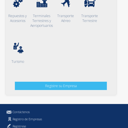
Repuestos y
Terminales
Transporte
Transporte
Accesorios
Terrestres y
Aéreo
Terrestre
Aeroportuarios
Turismo
Registre su Empresa
Contáctenos
Registro de Empresas
Regístrese