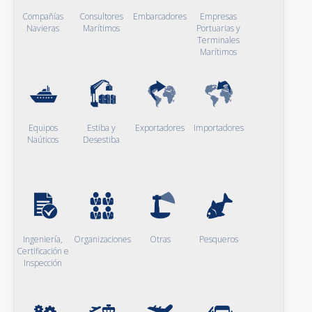
Compañías
Consultores
Embarcadores
Empresas
Navieras
Marítimos
Portuarias y
Terminales
Marítimos
Equipos
Estiba y
Exportadores
Importadores
Naúticos
Desestiba
Ingeniería,
Organizaciones
Otras
Pesqueros
Certificación e
Inspección