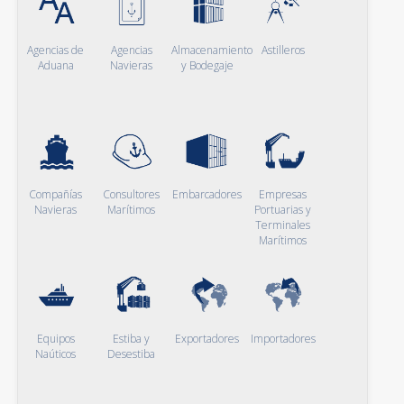
Agencias de
Agencias
Almacenamiento
Astilleros
Aduana
Navieras
y Bodegaje
Compañías
Consultores
Embarcadores
Empresas
Navieras
Marítimos
Portuarias y
Terminales
Marítimos
Equipos
Estiba y
Exportadores
Importadores
Naúticos
Desestiba