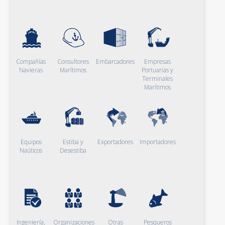
Compañías
Consultores
Embarcadores
Empresas
Navieras
Marítimos
Portuarias y
Terminales
Marítimos
Equipos
Estiba y
Exportadores
Importadores
Naúticos
Desestiba
Ingeniería,
Organizaciones
Otras
Pesqueros