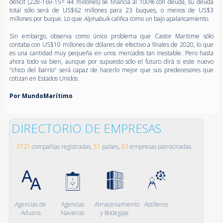
déficit (228-169-15= 44 millones) se financia al 100% con deuda, su deuda
total sólo será de US$62 millones para 23 buques, o menos de US$3
millones por buque. Lo que
Alphabulk
califica como un bajo apalancamiento.
Sin embargo, observa como único problema que Castor Maritime sólo
contaba con US$10 millones de dólares de efectivo a finales de 2020, lo que
es una cantidad muy pequeña en unos mercados tan inestable. Pero hasta
ahora todo va bien, aunque por supuesto sólo el futuro dirá si este nuevo
"chico del barrio" será capaz de hacerlo mejor que sus predecesores que
cotizan en Estados Unidos.
Por MundoMarítimo
DIRECTORIO DE EMPRESAS
3721
compañías registradas,
51
países,
83
empresas patrocinadas
Agencias de
Agencias
Almacenamiento
Astilleros
Aduana
Navieras
y Bodegaje