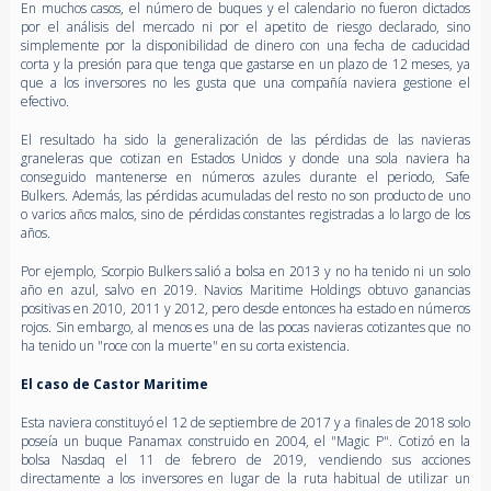
En muchos casos, el número de buques y el calendario no fueron dictados
por el análisis del mercado ni por el apetito de riesgo declarado, sino
simplemente por la disponibilidad de dinero con una fecha de caducidad
corta y la presión para que tenga que gastarse en un plazo de 12 meses, ya
que a los inversores no les gusta que una compañía naviera gestione el
efectivo.
El resultado ha sido la generalización de las pérdidas de las navieras
graneleras que cotizan en Estados Unidos y donde una sola naviera ha
conseguido mantenerse en números azules durante el periodo, Safe
Bulkers. Además, las pérdidas acumuladas del resto no son producto de uno
o varios años malos, sino de pérdidas constantes registradas a lo largo de los
años.
Por ejemplo, Scorpio Bulkers salió a bolsa en 2013 y no ha tenido ni un solo
año en azul, salvo en 2019. Navios Maritime Holdings obtuvo ganancias
positivas en 2010, 2011 y 2012, pero desde entonces ha estado en números
rojos. Sin embargo, al menos es una de las pocas navieras cotizantes que no
ha tenido un "roce con la muerte" en su corta existencia.
El caso de Castor Maritime
Esta naviera constituyó el 12 de septiembre de 2017 y a finales de 2018 solo
poseía un buque Panamax construido en 2004, el "Magic P". Cotizó en la
bolsa Nasdaq el 11 de febrero de 2019, vendiendo sus acciones
directamente a los inversores en lugar de la ruta habitual de utilizar un