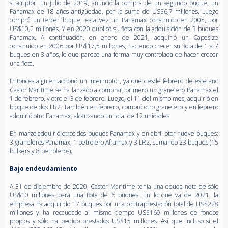
suscriptor. En julio de 2019, anunció la compra de un segundo buque, un
Panamax de 18 años antigüedad, por la suma de US$6,7 millones. Luego
compró un tercer buque, esta vez un Panamax construido en 2005, por
US$10,2 millones. Y en 2020 duplicó su flota con la adquisición de 3 buques
Panamax. A continuación, en enero de 2021, adquirió un Capesize
construido en 2006 por US$17,5 millones, haciendo crecer su flota de 1 a 7
buques en 3 años, lo que parece una forma muy controlada de hacer crecer
una flota.
Entonces alguien accionó un interruptor, ya que desde febrero de este año
Castor Maritime se ha lanzado a comprar, primero un granelero Panamax el
1 de febrero, y otro el 3 de febrero. Luego, el 11 del mismo mes, adquirió en
bloque de dos LR2. También en febrero, compró otro granelero y en febrero
adquirió otro Panamax, alcanzando un total de 12 unidades.
En marzo adquirió otros dos buques Panamax y en abril otor nueve buques:
3 graneleros Panamax, 1 petrolero Aframax y 3 LR2, sumando 23 buques (15
bulkers y 8 petroleros).
Bajo endeudamiento
A 31 de diciembre de 2020, Castor Maritime tenía una deuda neta de sólo
US$10 millones para una flota de 6 buques. En lo que va de 2021, la
empresa ha adquirido 17 buques por una contraprestación total de US$228
millones y ha recaudado al mismo tiempo US$169 millones de fondos
propios y sólo ha pedido prestados US$15 millones. Así que incluso si el