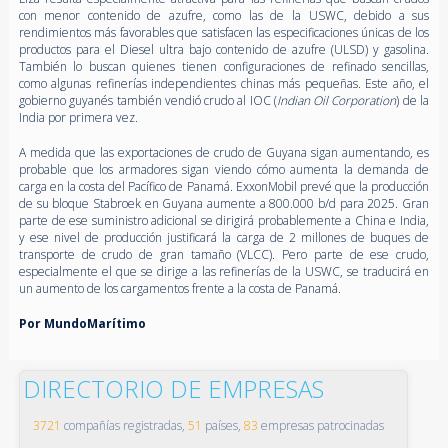
con menor contenido de azufre, como las de la USWC, debido a sus
rendimientos más favorables que satisfacen las especificaciones únicas de los
productos para el Diesel ultra bajo contenido de azufre (ULSD) y gasolina.
También lo buscan quienes tienen configuraciones de refinado sencillas,
como algunas refinerías independientes chinas más pequeñas. Este año, el
gobierno guyanés también vendió crudo al IOC (
Indian Oil Corporation
) de la
India por primera vez.
A medida que las exportaciones de crudo de Guyana sigan aumentando, es
probable que los armadores sigan viendo cómo aumenta la demanda de
carga en la costa del Pacífico de Panamá. ExxonMobil prevé que la producción
de su bloque Stabroek en Guyana aumente a 800.000 b/d para 2025. Gran
parte de ese suministro adicional se dirigirá probablemente a China e India,
y ese nivel de producción justificará la carga de 2 millones de buques de
transporte de crudo de gran tamaño (VLCC). Pero parte de ese crudo,
especialmente el que se dirige a las refinerías de la USWC, se traducirá en
un aumento de los cargamentos frente a la costa de Panamá.
Por MundoMarítimo
DIRECTORIO DE EMPRESAS
3721
compañías registradas,
51
países,
83
empresas patrocinadas