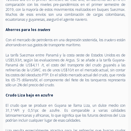
comparación con los niveles pre-pandémicos en el primer semestre de
2019, con la mayoría de estos movimientos realizados en buques Suezmax.
Muchos de esos envíos son una combinación de cargas colombianas,
ecuatorianas y guyanesas, aseguró el agente naviero.
Ahorros para los
traders
Con el mercado de petroleros en una depresión sostenida, los
traders
están
ahorrando en sus gastos de transporte marítimo.
La tarifa Suezmax entre Panamá y la costa oeste de Estados Unidos es de
US$5,93/t, según las evaluaciones de Argus. Si se añade a la tarifa Guyana-
Panamá de US$4,11 /t, el costo del transporte del crudo guyanés a las
refinerías de la USWC. es de unos US$10/t en el mercado actual, sin contar
los costos del oleoducto PTP. En el sólido mercado actual del crudo, que ronda
los 65-75 dólares/bl, el componente del flete de los tanqueros representa
sólo un 2% del precio del crudo.
Crudo Liza bajo en azufre
El crudo que se produce en Guyana se llama Liza, un dulce medio con
31,1°API y 0,51pc de azufre. Es comparable a varias calidades
latinoamericanas y africanas, lo que significa que los futuros destinos del Liza
podrían incluir cualquier lugar de esas calidades.
Liza resulta especialmente atractiva para las refinerías que buscan crudos