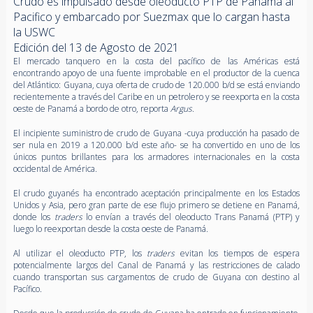
Crudo es impulsado desde oleoducto PTP de Panamá al
Pacifico y embarcado por Suezmax que lo cargan hasta
la USWC
Edición del 13 de Agosto de 2021
El mercado tanquero en la costa del pacífico de las Américas está
encontrando apoyo de una fuente improbable en el productor de la cuenca
del Atlántico: Guyana, cuya oferta de crudo de 120.000 b/d se está enviando
recientemente a través del Caribe en un petrolero y se reexporta en la costa
oeste de Panamá a bordo de otro, reporta
Argus
.
El incipiente suministro de crudo de Guyana -cuya producción ha pasado de
ser nula en 2019 a 120.000 b/d este año- se ha convertido en uno de los
únicos puntos brillantes para los armadores internacionales en la costa
occidental de América.
El crudo guyanés ha encontrado aceptación principalmente en los Estados
Unidos y Asia, pero gran parte de ese flujo primero se detiene en Panamá,
donde los
traders
lo envían a través del oleoducto Trans Panamá (PTP) y
luego lo reexportan desde la costa oeste de Panamá.
Al utilizar el oleoducto PTP, los
traders
evitan los tiempos de espera
potencialmente largos del Canal de Panamá y las restricciones de calado
cuando transportan sus cargamentos de crudo de Guyana con destino al
Pacífico.