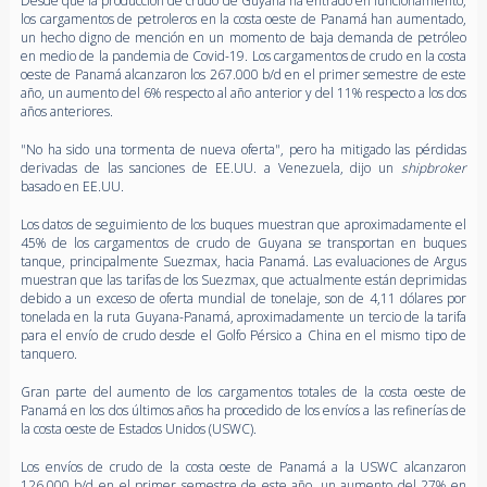
Desde que la producción de crudo de Guyana ha entrado en funcionamiento,
los cargamentos de petroleros en la costa oeste de Panamá han aumentado,
un hecho digno de mención en un momento de baja demanda de petróleo
en medio de la pandemia de Covid-19. Los cargamentos de crudo en la costa
oeste de Panamá alcanzaron los 267.000 b/d en el primer semestre de este
año, un aumento del 6% respecto al año anterior y del 11% respecto a los dos
años anteriores.
"No ha sido una tormenta de nueva oferta", pero ha mitigado las pérdidas
derivadas de las sanciones de EE.UU. a Venezuela, dijo un
shipbroker
basado en EE.UU.
Los datos de seguimiento de los buques muestran que aproximadamente el
45% de los cargamentos de crudo de Guyana se transportan en buques
tanque, principalmente Suezmax, hacia Panamá. Las evaluaciones de Argus
muestran que las tarifas de los Suezmax, que actualmente están deprimidas
debido a un exceso de oferta mundial de tonelaje, son de 4,11 dólares por
tonelada en la ruta Guyana-Panamá, aproximadamente un tercio de la tarifa
para el envío de crudo desde el Golfo Pérsico a China en el mismo tipo de
tanquero.
Gran parte del aumento de los cargamentos totales de la costa oeste de
Panamá en los dos últimos años ha procedido de los envíos a las refinerías de
la costa oeste de Estados Unidos (USWC).
Los envíos de crudo de la costa oeste de Panamá a la USWC alcanzaron
126.000 b/d en el primer semestre de este año, un aumento del 27% en