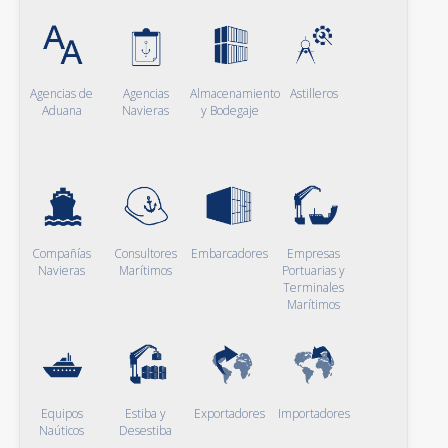
Agencias de
Agencias
Almacenamiento
Astilleros
Aduana
Navieras
y Bodegaje
Compañías
Consultores
Embarcadores
Empresas
Navieras
Marítimos
Portuarias y
Terminales
Marítimos
Equipos
Estiba y
Exportadores
Importadores
Naúticos
Desestiba