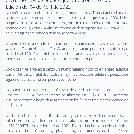
escuálido 23% de buques que arribaron a tiempo
Edición del 04 de Abril de 2022
La confiabilidad en el transporte marítimo en la ruta Transatlántico hacia el
oeste se ha deteriorado. Los últimos datos muestran que solo el 18% de los
buques arribaron a tiempo en enero, otro mínimo histórico, con un retraso
promedio de 9,5 días. La alianza con mejor desempeño fue 2M, con el 23%
de sus buques arribando a tiempo, reporta
Xeneta
.
Si bien no es una estadística impresionante, aún supera a las otras alianzas,
ya que ni Ocean Alliance ni The Alliance lograron un puntaje de confiabilidad
superior al 10%. Fuera del marco de las alianzas las cosas fueron similares,
menos de uno de cada diez buques arribaron a tiempo.
Solo Ocean Alliance no alcanzó un nuevo mínimo histórico en enero, aunque
con un 6% de confiabilidad, todavía hay muy poco que celebrar, puesto que
sigue siendo la alianza con peor desempeño.
De acuerdo con
Xeneta
, Las tarifas spot desde el norte de Europa a la Costa
Este de EE.UU. a fines de marzo se ubicaron en US$7.150/FEU, mientras
que los contratos a largo plazo firmados en los últimos tres meses promedian
US$5.980.
La diferencia entre las tarifas de corto y largo plazo se han reducido a la
mitad en comparación con cuando alcanzó un máximo de más de
US$2.000/FEU en septiembre de 2021. Esta reducción se puede atribuir a
un salto en las tarifas de largo plazo en lugar de una caída de las tarifas de