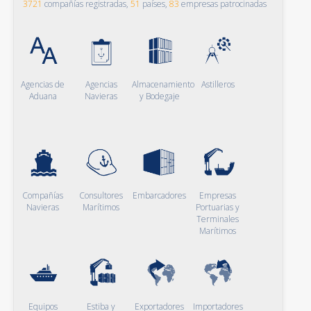
3721
compañías registradas,
51
países,
83
empresas patrocinadas
Agencias de
Agencias
Almacenamiento
Astilleros
Aduana
Navieras
y Bodegaje
Compañías
Consultores
Embarcadores
Empresas
Navieras
Marítimos
Portuarias y
Terminales
Marítimos
Equipos
Estiba y
Exportadores
Importadores