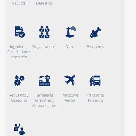
Naúticos
Desestiba
Ingeniería,
Organizaciones
Otras
Pesqueros
Certificación e
Inspección
Repuestos y
Terminales
Transporte
Transporte
Accesorios
Terrestres y
Aéreo
Terrestre
Aeroportuarios