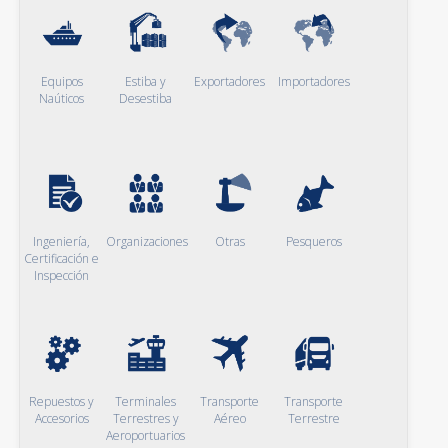
Equipos
Estiba y
Exportadores
Importadores
Naúticos
Desestiba
Ingeniería,
Organizaciones
Otras
Pesqueros
Certificación e
Inspección
Repuestos y
Terminales
Transporte
Transporte
Accesorios
Terrestres y
Aéreo
Terrestre
Aeroportuarios