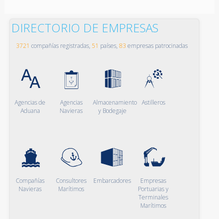
DIRECTORIO DE EMPRESAS
3721
compañías registradas,
51
países,
83
empresas patrocinadas
Agencias de
Agencias
Almacenamiento
Astilleros
Aduana
Navieras
y Bodegaje
Compañías
Consultores
Embarcadores
Empresas
Navieras
Marítimos
Portuarias y
Terminales
Marítimos