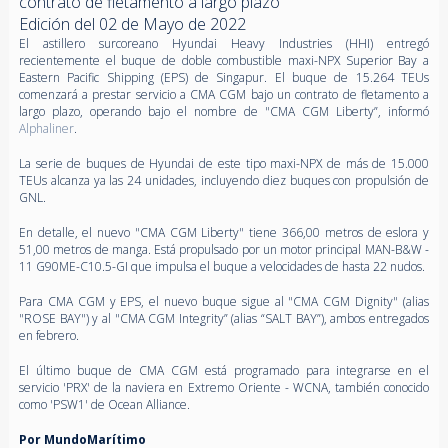
contrato de fletamento a largo plazo
Edición del 02 de Mayo de 2022
El astillero surcoreano Hyundai Heavy Industries (HHI) entregó
recientemente el buque de doble combustible maxi-NPX Superior Bay a
Eastern Pacific Shipping (EPS) de Singapur. El buque de 15.264 TEUs
comenzará a prestar servicio a CMA CGM bajo un contrato de fletamento a
largo plazo, operando bajo el nombre de "CMA CGM Liberty”, informó
Alphaliner
.
La serie de buques de Hyundai de este tipo maxi-NPX de más de 15.000
TEUs alcanza ya las 24 unidades, incluyendo diez buques con propulsión de
GNL.
En detalle, el nuevo "CMA CGM Liberty" tiene 366,00 metros de eslora y
51,00 metros de manga. Está propulsado por un motor principal MAN-B&W -
11 G90ME-C10.5-GI que impulsa el buque a velocidades de hasta 22 nudos.
Para CMA CGM y EPS, el nuevo buque sigue al "CMA CGM Dignity" (alias
"ROSE BAY") y al "CMA CGM Integrity” (alias “SALT BAY”), ambos entregados
en febrero.
El último buque de CMA CGM está programado para integrarse en el
servicio 'PRX' de la naviera en Extremo Oriente - WCNA, también conocido
como 'PSW1' de Ocean Alliance.
Por MundoMarítimo