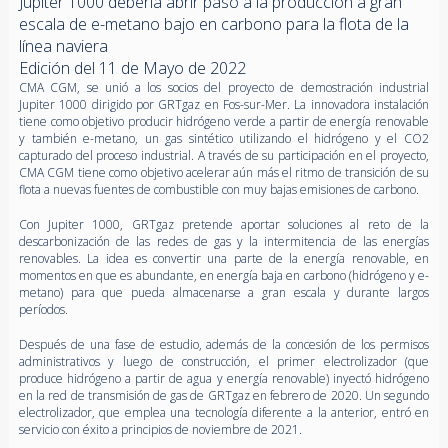
Júpiter 1000 debería abrir paso a la producción a gran
escala de e-metano bajo en carbono para la flota de la
línea naviera
Edición del 11 de Mayo de 2022
CMA CGM, se unió a los socios del proyecto de demostración industrial
Jupiter 1000 dirigido por GRTgaz en Fos-sur-Mer. La innovadora instalación
tiene como objetivo producir hidrógeno verde a partir de energía renovable
y también e-metano, un gas sintético utilizando el hidrógeno y el CO2
capturado del proceso industrial. A través de su participación en el proyecto,
CMA CGM tiene como objetivo acelerar aún más el ritmo de transición de su
flota a nuevas fuentes de combustible con muy bajas emisiones de carbono.
Con Jupiter 1000, GRTgaz pretende aportar soluciones al reto de la
descarbonización de las redes de gas y la intermitencia de las energías
renovables. La idea es convertir una parte de la energía renovable, en
momentos en que es abundante, en energía baja en carbono (hidrógeno y e-
metano) para que pueda almacenarse a gran escala y durante largos
períodos.
Después de una fase de estudio, además de la concesión de los permisos
administrativos y luego de construcción, el primer electrolizador (que
produce hidrógeno a partir de agua y energía renovable) inyectó hidrógeno
en la red de transmisión de gas de GRTgaz en febrero de 2020. Un segundo
electrolizador, que emplea una tecnología diferente a la anterior, entró en
servicio con éxito a principios de noviembre de 2021.