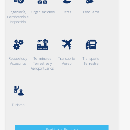
Ingeniería,
Organizaciones
Otras
Pesqueros
Certificación e
Inspección
Repuestos y
Terminales
Transporte
Transporte
Accesorios
Terrestres y
Aéreo
Terrestre
Aeroportuarios
Turismo
Registre su Empresa