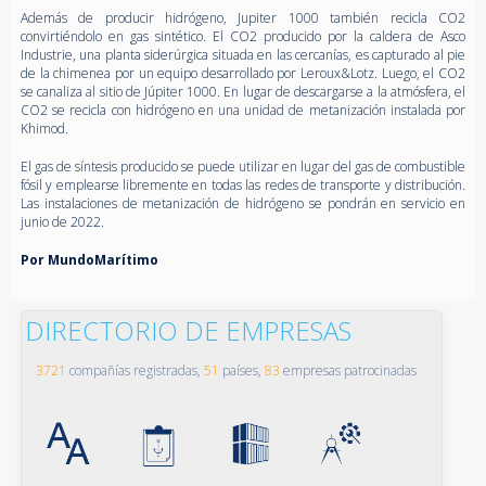
Además de producir hidrógeno, Jupiter 1000 también recicla CO2
convirtiéndolo en gas sintético. El CO2 producido por la caldera de Asco
Industrie, una planta siderúrgica situada en las cercanías, es capturado al pie
de la chimenea por un equipo desarrollado por Leroux&Lotz. Luego, el CO2
se canaliza al sitio de Júpiter 1000. En lugar de descargarse a la atmósfera, el
CO2 se recicla con hidrógeno en una unidad de metanización instalada por
Khimod.
El gas de síntesis producido se puede utilizar en lugar del gas de combustible
fósil y emplearse libremente en todas las redes de transporte y distribución.
Las instalaciones de metanización de hidrógeno se pondrán en servicio en
junio de 2022.
Por MundoMarítimo
DIRECTORIO DE EMPRESAS
3721
compañías registradas,
51
países,
83
empresas patrocinadas