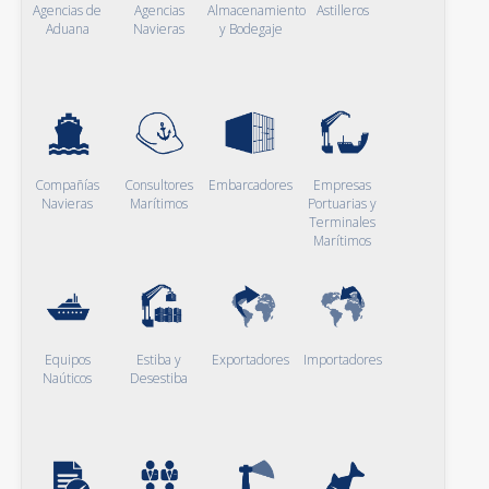
Agencias de
Agencias
Almacenamiento
Astilleros
Aduana
Navieras
y Bodegaje
Compañías
Consultores
Embarcadores
Empresas
Navieras
Marítimos
Portuarias y
Terminales
Marítimos
Equipos
Estiba y
Exportadores
Importadores
Naúticos
Desestiba