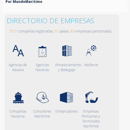
Por MundoMaritimo
DIRECTORIO DE EMPRESAS
3721
compañías registradas,
51
países,
83
empresas patrocinadas
Agencias de
Agencias
Almacenamiento
Astilleros
Aduana
Navieras
y Bodegaje
Compañías
Consultores
Embarcadores
Empresas
Navieras
Marítimos
Portuarias y
Terminales
Marítimos