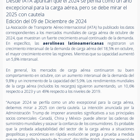
Desde IATA apuntan que el 2024 se perfila como un año
excepcional para la carga aérea, pero se debe mirar el
2025 con cautela
Edición del 09 de Diciembre de 2024
La Asociación de Transporte Aéreo Internacional (IATA) ha publicado los datos
correspondientes a los mercados mundiales de carga aérea de octubre de
2024, que muestran un fuerte crecimiento anual continuado de la demanda.
En específico, las
aerolíneas latinoamericanas
registraron un
crecimiento interanual de la demanda de carga aérea del 18,5% en octubre,
el mayor crecimiento entre las regiones. Mientras que su capacidad aumentó
un 5,8% interanual.
En general, los mercados de carga aérea continuaron su buen
comportamiento en octubre, con un aumento interanual de la demanda del
9,8% y un incremento de la capacidad del 5,9%. Los rendimientos mundiales
de la carga aérea (incluidos los recargos) siguieron aumentando, un 10,6%
respecto a 2023 y un 49% respecto a los niveles de 2019.
“Aunque 2024 se perfila como un año excepcional para la carga aérea,
debemos mirar a 2025 con cierta cautela. La intención anunciada por la
Administración Trump de imponer aranceles significativos a sus principales
socios comerciales -Canadá, China y México- puede alterar las cadenas de
suministro mundiales y socavar la confianza de los consumidores. Es probable
que la probada adaptabilidad del sector de la carga aérea a situaciones
geopolíticas y económicas en rápida evolución se ponga a prueba a medida
que se desarrolle la agenda de Trump”, dijo Willie Walsh, director general de