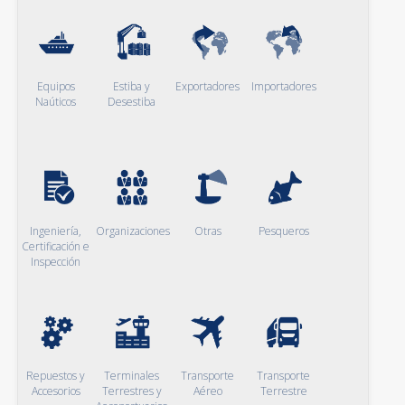
Equipos
Estiba y
Exportadores
Importadores
Naúticos
Desestiba
Ingeniería,
Organizaciones
Otras
Pesqueros
Certificación e
Inspección
Repuestos y
Terminales
Transporte
Transporte
Accesorios
Terrestres y
Aéreo
Terrestre