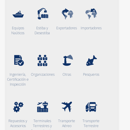
Equipos
Estiba y
Exportadores
Importadores
Naúticos
Desestiba
Ingeniería,
Organizaciones
Otras
Pesqueros
Certificación e
Inspección
Repuestos y
Terminales
Transporte
Transporte
Accesorios
Terrestres y
Aéreo
Terrestre