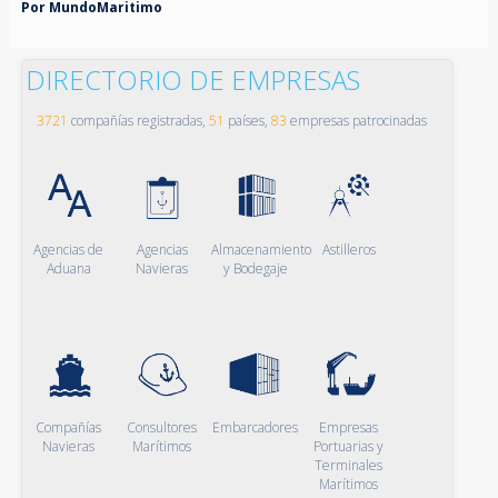
Por MundoMaritimo
DIRECTORIO DE EMPRESAS
3721
compañías registradas,
51
países,
83
empresas patrocinadas
Agencias de
Agencias
Almacenamiento
Astilleros
Aduana
Navieras
y Bodegaje
Compañías
Consultores
Embarcadores
Empresas
Navieras
Marítimos
Portuarias y
Terminales
Marítimos