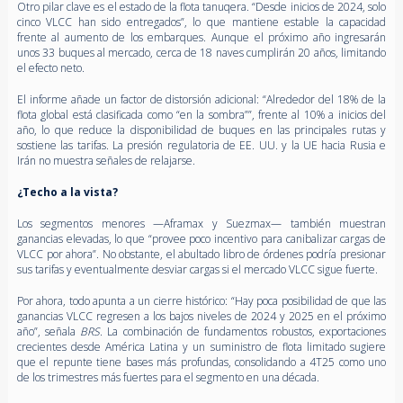
Otro pilar clave es el estado de la flota tanuqera. “Desde inicios de 2024, solo
cinco VLCC han sido entregados”, lo que mantiene estable la capacidad
frente al aumento de los embarques. Aunque el próximo año ingresarán
unos 33 buques al mercado, cerca de 18 naves cumplirán 20 años, limitando
el efecto neto.
El informe añade un factor de distorsión adicional: “Alrededor del 18% de la
flota global está clasificada como “en la sombra””, frente al 10% a inicios del
año, lo que reduce la disponibilidad de buques en las principales rutas y
sostiene las tarifas. La presión regulatoria de EE. UU. y la UE hacia Rusia e
Irán no muestra señales de relajarse.
¿Techo a la vista?
Los segmentos menores —Aframax y Suezmax— también muestran
ganancias elevadas, lo que “provee poco incentivo para canibalizar cargas de
VLCC por ahora”. No obstante, el abultado libro de órdenes podría presionar
sus tarifas y eventualmente desviar cargas si el mercado VLCC sigue fuerte.
Por ahora, todo apunta a un cierre histórico: “Hay poca posibilidad de que las
ganancias VLCC regresen a los bajos niveles de 2024 y 2025 en el próximo
año”, señala
BRS
. La combinación de fundamentos robustos, exportaciones
crecientes desde América Latina y un suministro de flota limitado sugiere
que el repunte tiene bases más profundas, consolidando a 4T25 como uno
de los trimestres más fuertes para el segmento en una década.