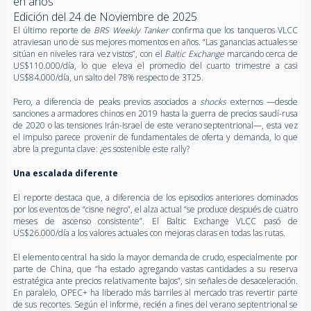
en años
Edición del 24 de Noviembre de 2025
El último reporte de
BRS Weekly Tanker
confirma que los tanqueros VLCC
atraviesan uno de sus mejores momentos en años. “Las ganancias actuales se
sitúan en niveles rara vez vistos”, con el
Baltic Exchange
marcando cerca de
US$110.000/día, lo que eleva el promedio del cuarto trimestre a casi
US$84.000/día, un salto del 78% respecto de 3T25.
Pero, a diferencia de peaks previos asociados a
shocks
externos —desde
sanciones a armadores chinos en 2019 hasta la guerra de precios saudí-rusa
de 2020 o las tensiones Irán-Israel de este verano septentrional—, esta vez
el impulso parece provenir de fundamentales de oferta y demanda, lo que
abre la pregunta clave: ¿es sostenible este rally?
Una escalada diferente
El reporte destaca que, a diferencia de los episodios anteriores dominados
por los eventos de “cisne negro”, el alza actual “se produce después de cuatro
meses de ascenso consistente”. El Baltic Exchange VLCC pasó de
US$26.000/día a los valores actuales con mejoras claras en todas las rutas.
El elemento central ha sido la mayor demanda de crudo, especialmente por
parte de China, que “ha estado agregando vastas cantidades a su reserva
estratégica ante precios relativamente bajos”, sin señales de desaceleración.
En paralelo, OPEC+ ha liberado más barriles al mercado tras revertir parte
de sus recortes. Según el informe, recién a fines del verano septentrional se