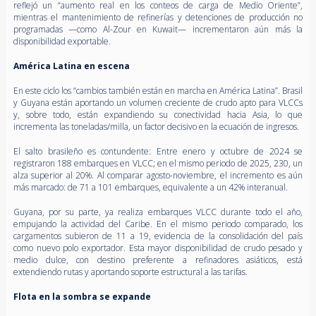
reflejó un “aumento real en los conteos de carga de Medio Oriente”,
mientras el mantenimiento de refinerías y detenciones de producción no
programadas —como Al-Zour en Kuwait— incrementaron aún más la
disponibilidad exportable.
América Latina en escena
En este ciclo los “cambios también están en marcha en América Latina”. Brasil
y Guyana están aportando un volumen creciente de crudo apto para VLCCs
y, sobre todo, están expandiendo su conectividad hacia Asia, lo que
incrementa las toneladas/milla, un factor decisivo en la ecuación de ingresos.
El salto brasileño es contundente: Entre enero y octubre de 2024 se
registraron 188 embarques en VLCC; en el mismo periodo de 2025, 230, un
alza superior al 20%. Al comparar agosto-noviembre, el incremento es aún
más marcado: de 71 a 101 embarques, equivalente a un 42% interanual.
Guyana, por su parte, ya realiza embarques VLCC durante todo el año,
empujando la actividad del Caribe. En el mismo periodo comparado, los
cargamentos subieron de 11 a 19, evidencia de la consolidación del país
como nuevo polo exportador. Esta mayor disponibilidad de crudo pesado y
medio dulce, con destino preferente a refinadores asiáticos, está
extendiendo rutas y aportando soporte estructural a las tarifas.
Flota en la sombra se expande