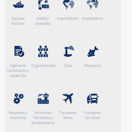
Equipos
Estiba y
Exportadores
Importadores
Naúticos
Desestiba
Ingeniería,
Organizaciones
Otras
Pesqueros
Certificación e
Inspección
Repuestos y
Terminales
Transporte
Transporte
Accesorios
Terrestres y
Aéreo
Terrestre
Aeroportuarios