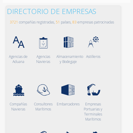
DIRECTORIO DE EMPRESAS
3721
compañías registradas,
51
países,
83
empresas patrocinadas
Agencias de
Agencias
Almacenamiento
Astilleros
Aduana
Navieras
y Bodegaje
Compañías
Consultores
Embarcadores
Empresas
Navieras
Marítimos
Portuarias y
Terminales
Marítimos