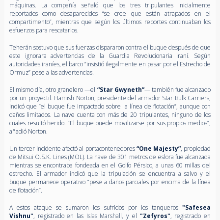
máquinas. La compañía señaló que los tres tripulantes inicialmente
reportados como desaparecidos “se cree que están atrapados en el
compartimento”, mientras que según los últimos reportes continuaban los
esfuerzos para rescatarlos.
Teherán sostuvo que sus fuerzas dispararon contra el buque después de que
este ignorara advertencias de la Guardia Revolucionaria iraní. Según
autoridades iraníes, el barco “insistió ilegalmente en pasar por el Estrecho de
Ormuz” pese a las advertencias.
El mismo día, otro granelero —el
“Star Gwyneth”
— también fue alcanzado
por un proyectil. Hamish Norton, presidente del armador Star Bulk Carriers,
indicó que “el buque fue impactado sobre la línea de flotación”, aunque con
daños limitados. La nave cuenta con más de 20 tripulantes, ninguno de los
cuales resultó herido. “El buque puede movilizarse por sus propios medios”,
añadió Norton.
Un tercer incidente afectó al portacontenedores
“One Majesty”
, propiedad
de Mitsui O.S.K. Lines (MOL). La nave de 301 metros de eslora fue alcanzada
mientras se encontraba fondeada en el Golfo Pérsico, a unas 60 millas del
estrecho. El armador indicó que la tripulación se encuentra a salvo y el
buque permanece operativo “pese a daños parciales por encima de la línea
de flotación”.
A estos ataque se sumaron los sufridos
por los tanqueros
"Safesea
Vishnu"
, registrado en las Islas Marshall, y el
"Zefyros"
, registrado en