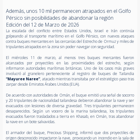
Además, unos 10 mil permanecen atrapados en el Golfo
Pérsico sin posibilidades de abandonar la región
Edición del 12 de Marzo de 2026
La escalada del conflicto entre Estados Unidos, Israel e Irán continúa
golpeando al transporte marítimo en el Golfo Pérsico, con nuevos ataques
contra buques mercantes en las cercanías del Estrecho de Ormuz y miles de
tripulantes atrapados en la zona sin poder navegar con seguridad.
El miércoles 11 de marzo, al menos tres buques mercantes fueron
alcanzados por proyectiles en las proximidades del estrecho, según
informaron autoridades marítimas británicas. Uno de los casos más graves
involucró al granelero perteneciente al registro de buques de Tailandia
“Mayuree Naree”
, atacado mientras transitaba por el estratégico paso tras
zarpar desde Emiratos Árabes Unidos (EUA).
De acuerdo con autoridades de Omán, el buque emitió una señal de socorro
y 20 tripulantes de nacionalidad tailandesa debieron abandonar la nave y ser
evacuados con lesiones de diversa gravedad. Tres tripulantes permanecen
desaparecidos. Según un vocero de la marina tailandesa, los tripulantes
evacuados fueron trasladados a tierra en Khasab, en Omán, tras abandonar
la nave en un bote salvavidas.
El armador del buque, Precious Shipping, informó que dos proyectiles de
origen desconocido impactaron la nave, provocando un incendio en la sala de