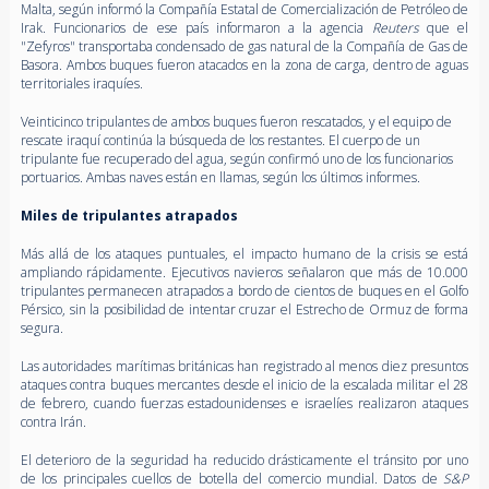
Malta, según informó la Compañía Estatal de Comercialización de Petróleo de
Irak. Funcionarios de ese país informaron a la agencia
Reuters
que el
"Zefyros" transportaba condensado de gas natural de la Compañía de Gas de
Basora. Ambos buques fueron atacados en la zona de carga, dentro de aguas
territoriales iraquíes.
Veinticinco tripulantes de ambos buques fueron rescatados, y el equipo de
rescate iraquí continúa la búsqueda de los restantes. El cuerpo de un
tripulante fue recuperado del agua, según confirmó uno de los funcionarios
portuarios. Ambas naves están en llamas, según los últimos informes.
Miles de tripulantes atrapados
Más allá de los ataques puntuales, el impacto humano de la crisis se está
ampliando rápidamente. Ejecutivos navieros señalaron que más de 10.000
tripulantes permanecen atrapados a bordo de cientos de buques en el Golfo
Pérsico, sin la posibilidad de intentar cruzar el Estrecho de Ormuz de forma
segura.
Las autoridades marítimas británicas han registrado al menos diez presuntos
ataques contra buques mercantes desde el inicio de la escalada militar el 28
de febrero, cuando fuerzas estadounidenses e israelíes realizaron ataques
contra Irán.
El deterioro de la seguridad ha reducido drásticamente el tránsito por uno
de los principales cuellos de botella del comercio mundial. Datos de
S&P