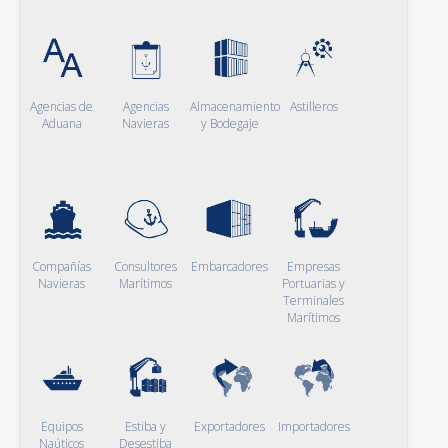
Agencias de
Agencias
Almacenamiento
Astilleros
Aduana
Navieras
y Bodegaje
Compañías
Consultores
Embarcadores
Empresas
Navieras
Marítimos
Portuarias y
Terminales
Marítimos
Equipos
Estiba y
Exportadores
Importadores
Naúticos
Desestiba