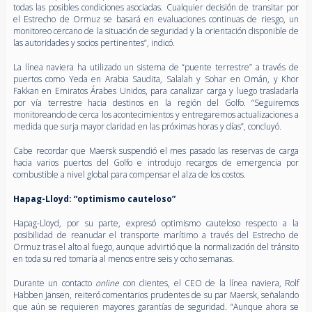
todas las posibles condiciones asociadas. Cualquier decisión de transitar por
el Estrecho de Ormuz se basará en evaluaciones continuas de riesgo, un
monitoreo cercano de la situación de seguridad y la orientación disponible de
las autoridades y socios pertinentes”, indicó.
La línea naviera ha utilizado un sistema de “puente terrestre” a través de
puertos como Yeda en Arabia Saudita, Salalah y Sohar en Omán, y Khor
Fakkan en Emiratos Árabes Unidos, para canalizar carga y luego trasladarla
por vía terrestre hacia destinos en la región del Golfo. “Seguiremos
monitoreando de cerca los acontecimientos y entregaremos actualizaciones a
medida que surja mayor claridad en las próximas horas y días”, concluyó.
Cabe recordar que Maersk suspendió el mes pasado las reservas de carga
hacia varios puertos del Golfo e introdujo recargos de emergencia por
combustible a nivel global para compensar el alza de los costos.
Hapag-Lloyd: “optimismo cauteloso”
Hapag-Lloyd, por su parte, expresó optimismo cauteloso respecto a la
posibilidad de reanudar el transporte marítimo a través del Estrecho de
Ormuz tras el alto al fuego, aunque advirtió que la normalización del tránsito
en toda su red tomaría al menos entre seis y ocho semanas.
Durante un contacto
online
con clientes, el CEO de la línea naviera, Rolf
Habben Jansen, reiteró comentarios prudentes de su par Maersk, señalando
que aún se requieren mayores garantías de seguridad. “Aunque ahora se