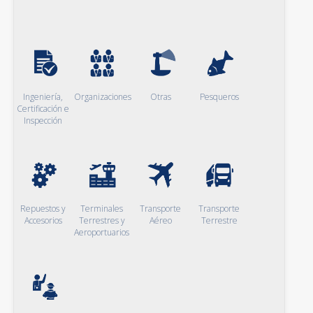
Ingeniería,
Organizaciones
Otras
Pesqueros
Certificación e
Inspección
Repuestos y
Terminales
Transporte
Transporte
Accesorios
Terrestres y
Aéreo
Terrestre
Aeroportuarios