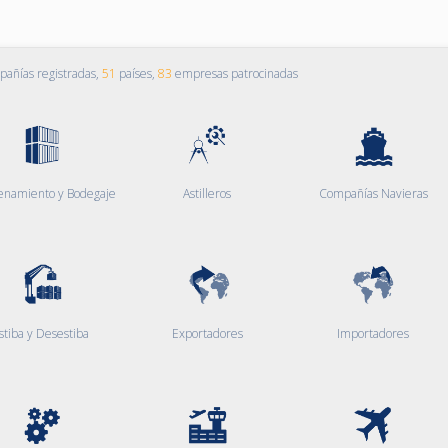
añías registradas,
51
países,
83
empresas patrocinadas
enamiento y Bodegaje
Astilleros
Compañías Navieras
stiba y Desestiba
Exportadores
Importadores