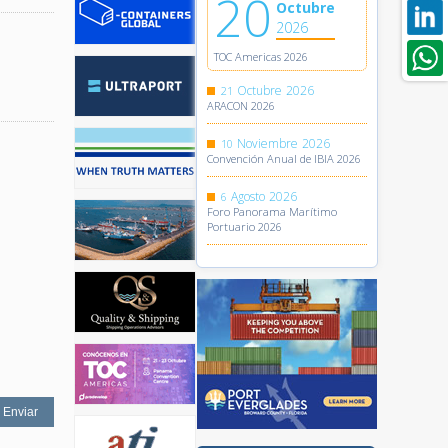
20
Octubre
2026
TOC Americas 2026
Octubre
2026
21
ARACON 2026
Noviembre
2026
10
Convención Anual de IBIA 2026
Agosto
2026
6
Foro Panorama Marítimo
Portuario 2026