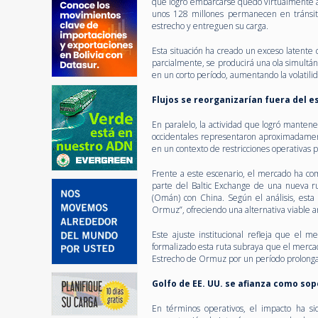
que logró embarcarse quedó virtualmente a
unos 128 millones permanecen en tránsito
estrecho y entreguen su carga.
Esta situación ha creado un exceso latent
parcialmente, se producirá una ola simultá
en un corto período, aumentando la volatili
Flujos se reorganizarían fuera del
En paralelo, la actividad que logró mantene
occidentales representaron aproximadamente
en un contexto de restricciones operativas 
Frente a este escenario, el mercado ha co
parte del Baltic Exchange de una nueva 
(Omán) con China. Según el análisis, esta
Ormuz”, ofreciendo una alternativa viable an
Este ajuste institucional refleja que el 
formalizado esta ruta subraya que el mercad
Estrecho de Ormuz por un período prolongad
Golfo de EE. UU. se afianza como so
En términos operativos, el impacto ha si