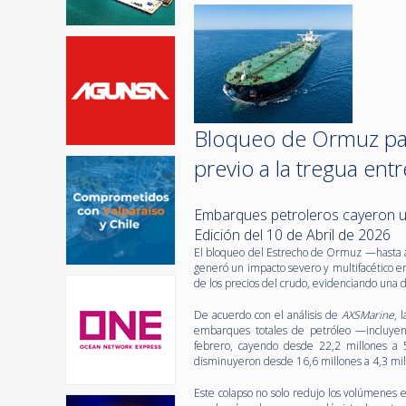
Bloqueo de Ormuz para
previo a la tregua entr
Embarques petroleros cayeron u
Edición del 10 de Abril de 2026
El bloqueo del Estrecho de Ormuz —hasta an
generó un impacto severo y multifacético 
de los precios del crudo, evidenciando una d
De acuerdo con el análisis de
AXSMarine
, 
embarques totales de petróleo —incluye
febrero, cayendo desde 22,2 millones a 5,
disminuyeron desde 16,6 millones a 4,3 mill
Este colapso no solo redujo los volúmenes 