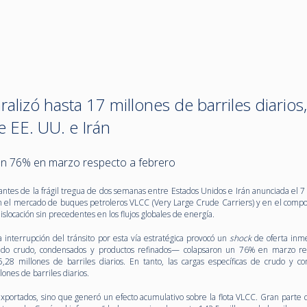
lizó hasta 17 millones de barriles diarios,
e EE. UU. e Irán
n 76% en marzo respecto a febrero
tes de la frágil tregua de dos semanas entre Estados Unidos e Irán anunciada el 7
en el mercado de buques petroleros VLCC (Very Large Crude Carriers) y en el comp
islocación sin precedentes en los flujos globales de energía.
la interrupción del tránsito por esta vía estratégica provocó un
shock
de oferta inme
ndo crudo, condensados y productos refinados— colapsaron un 76% en marzo re
28 millones de barriles diarios. En tanto, las cargas específicas de crudo y c
ones de barriles diarios.
exportados, sino que generó un efecto acumulativo sobre la flota VLCC. Gran parte d