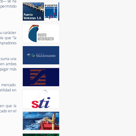
dos— se ha
 permitido
.
u carácter
la que “la
ompradores
e suma una
s en ambos
a pagar más
l mercado.
tilidad en
 en que la
rcado en el