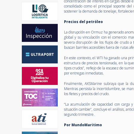
concentración de interés en cargas desde 
consolidado como el principal soporte del
sostener la demanda de tonelaje, fortalecie
Precios del petróleo
La disrupción en Ormuz ha generado anomalí
global y su vinculación con el comercio ma
severa disrupción de los flujos de crudo 
buscan barriles accesibles fuera de rutas afe
En este contexto, el WTI ha ganado una pri
estructura de precios tensionada, en la qu
tipos crudos”, reflejo de la escasez de sumi
por entregas inmediatas.
Finalmente, AXSMarine subraya que la dur
Mientras persista la incertidumbre, se man
los fletes y precios del crudo.
“La acumulación de capacidad con carga y
situación cambie”, concluye el análisis, ant
segundo trimestre.
Por MundoMaritimo