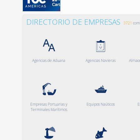
DIRECTORIO DE EMPRESAS
3721
comp
Agencias de Aduana
Agencias Navieras
Almac
Empresas Portuarias y
Equipos Naúticos
E
Terminales Marítimos