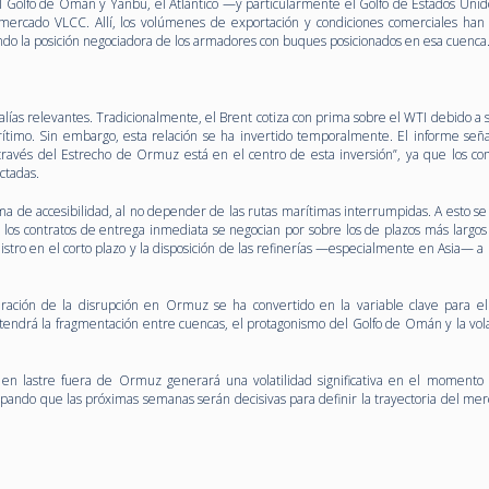
el Golfo de Omán y Yanbu, el Atlántico —y particularmente el Golfo de Estados Uni
 mercado VLCC. Allí, los volúmenes de exportación y condiciones comerciales han
ndo la posición negociadora de los armadores con buques posicionados en esa cuenca
as relevantes. Tradicionalmente, el Brent cotiza con prima sobre el WTI debido a s
rítimo. Sin embargo, esta relación se ha invertido temporalmente. El informe seña
a través del Estrecho de Ormuz está en el centro de esta inversión”, ya que los c
ctadas.
ma de accesibilidad, al no depender de las rutas marítimas interrumpidas. A esto s
e los contratos de entrega inmediata se negocian por sobre los de plazos más largo
nistro en el corto plazo y la disposición de las refinerías —especialmente en Asia— 
ación de la disrupción en Ormuz se ha convertido en la variable clave para e
tendrá la fragmentación entre cuencas, el protagonismo del Golfo de Omán y la vola
 en lastre fuera de Ormuz generará una volatilidad significativa en el momento
icipando que las próximas semanas serán decisivas para definir la trayectoria del me