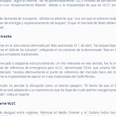
trapada. Según el informe, “de los aproximadamente 142,5 millones de barriles e
 o en almacenamiento flotante”, debido a la imposibilidad de que los VLCC atr
e de demanda de transporte.
AXSMarine
advierte que “una vez que el estrecho reabr
nea de entregas y reposicionamiento de buques”, lo que el mercado de fletes deber
dad.
 estrecho
rse en la zona estuvo dominada por flota sancionada. El 1 de abril, “los buques baj
 el 62% de los tránsitos”, reflejando el rol creciente de la denominada “flota en 
para armadores tradicionales.
menzado a adaptarse estructuralmente. Un hito relevante en ese sentido, fue la cr
ruta de referencia de emergencia para VLCC, denominada TD34, que conecta Min
 decisión “reubica efectivamente el punto de referencia del mercado fuera del E
te la imposibilidad de operar en rutas tradicionales del Golfo Pérsico.
mercado no percibe la disrupción como un evento pasajero. “El hecho de que el B
o se está adaptando a un escenario en que los flujos de crudo podrían reorganizarse
o”, indica el reporte.
porte VLCC
do desigual entre regiones. Mientras el Medio Oriente y el Océano Índico han