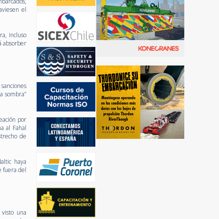
mbarcados,
aviesen el
a, incluso
á absorber
o sanciones
la sombra”
eación por
a al Fahal
strecho de
altic haya
 fuera del
 visto una