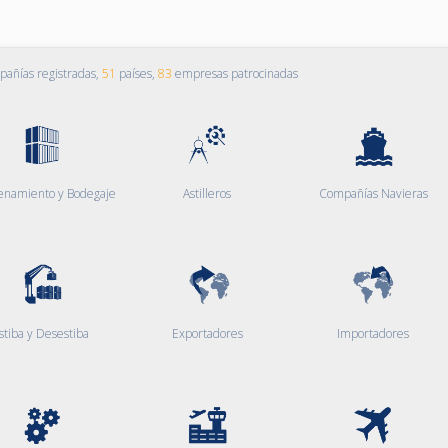
añías registradas,
51
países,
83
empresas patrocinadas
enamiento y Bodegaje
Astilleros
Compañías Navieras
stiba y Desestiba
Exportadores
Importadores