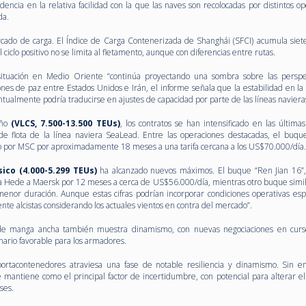
dencia en la relativa facilidad con la que las naves son recolocadas por distintos o
da.
rcado de carga. El Índice de Carga Contenerizada de Shanghái (SFCI) acumula sie
 ciclo positivo no se limita al fletamento, aunque con diferencias entre rutas.
ituación en Medio Oriente “continúa proyectando una sombra sobre las perspe
ones de paz entre Estados Unidos e Irán, el informe señala que la estabilidad en la
ntualmente podría traducirse en ajustes de capacidad por parte de las líneas naviera
año
(VLCS, 7.500-13.500 TEUs)
, los contratos se han intensificado en las última
de flota de la línea naviera SeaLead. Entre las operaciones destacadas, el buqu
do por MSC por aproximadamente 18 meses a una tarifa cercana a los US$70.000/día.
ico (4.000-5.299 TEUs)
ha alcanzado nuevos máximos. El buque “Ren Jian 16”
na Hede a Maersk por 12 meses a cerca de US$56.000/día, mientras otro buque simil
nor duración. Aunque estas cifras podrían incorporar condiciones operativas espec
te alcistas considerando los actuales vientos en contra del mercado”.
e manga ancha también muestra dinamismo, con nuevas negociaciones en curso
nario favorable para los armadores.
rtacontenedores atraviesa una fase de notable resiliencia y dinamismo. Sin e
 mantiene como el principal factor de incertidumbre, con potencial para alterar el 
ses.