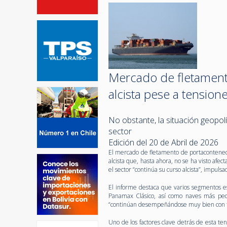
Mercado de fletament
alcista pese a tensio
No obstante, la situación geopol
sector
Edición del 20 de Abril de 2026
El mercado de fletamento de portacontened
alcista que, hasta ahora, no se ha visto afe
el sector “continúa su curso alcista”, impu
El informe destaca que varios segmentos es
Panamax Clásico, así como naves más peq
“continúan desempeñándose muy bien con ta
Uno de los factores clave detrás de esta t