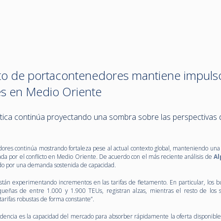
o de portacontenedores mantiene impuls
nes en Medio Oriente
ítica continúa proyectando una sombra sobre las perspectivas 
ores continúa mostrando fortaleza pese al actual contexto global, manteniendo una
ctada por el conflicto en Medio Oriente. De acuerdo con el más reciente análisis de
Al
lsado por una demanda sostenida de capacidad.
tán experimentando incrementos en las tarifas de fletamento. En particular, los b
ueñas de entre 1.000 y 1.900 TEUs, registran alzas, mientras el resto de los
rifas robustas de forma constante”.
endencia es la capacidad del mercado para absorber rápidamente la oferta disponible