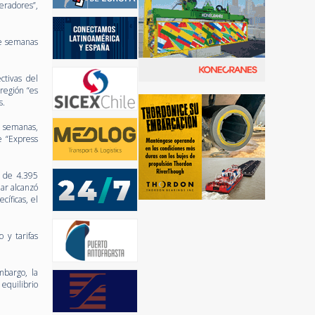
peradores”,
te semanas
ctivas del
 región “es
s.
s semanas,
e “Express
, de 4.395
ar alcanzó
íficas, el
 y tarifas
mbargo, la
equilibrio