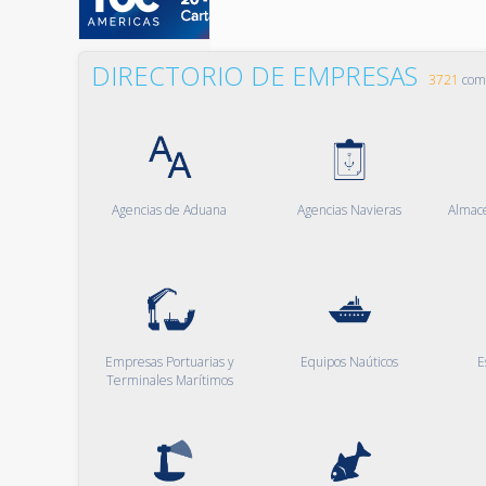
DIRECTORIO DE EMPRESAS
3721
comp
Agencias de Aduana
Agencias Navieras
Almac
Empresas Portuarias y
Equipos Naúticos
E
Terminales Marítimos