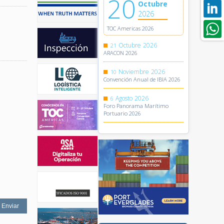
20
Octubre
2026
TOC Americas 2026
Octubre
2026
21
ARACON 2026
Noviembre
2026
10
Convención Anual de IBIA 2026
Agosto
2026
6
Foro Panorama Marítimo
Portuario 2026