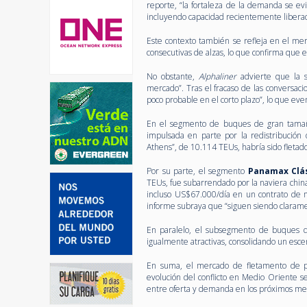
reporte, “la fortaleza de la demanda se evi
incluyendo capacidad recientemente libera
Este contexto también se refleja en el me
consecutivas de alzas, lo que confirma que el
No obstante,
Alphaliner
advierte que la s
mercado”. Tras el fracaso de las conversaci
poco probable en el corto plazo”, lo que eve
En el segmento de buques de gran tam
impulsada en parte por la redistribución 
Athens”, de 10.114 TEUs, habría sido fleta
Por su parte, el segmento
Panamax Clás
TEUs, fue subarrendado por la naviera chi
incluso US$67.000/día en un contrato de me
informe subraya que “siguen siendo claramen
En paralelo, el subsegmento de buques d
igualmente atractivas, consolidando un esce
En suma, el mercado de fletamento de po
evolución del conflicto en Medio Oriente se
entre oferta y demanda en los próximos me