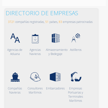
DIRECTORIO DE EMPRESAS
3721
compañías registradas,
51
países,
83
empresas patrocinadas
Agencias de
Agencias
Almacenamiento
Astilleros
Aduana
Navieras
y Bodegaje
Compañías
Consultores
Embarcadores
Empresas
Navieras
Marítimos
Portuarias y
Terminales
Marítimos