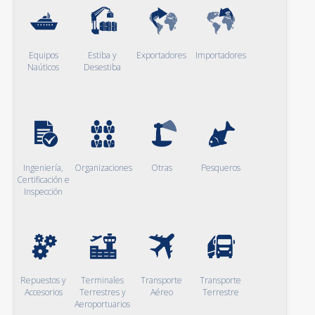
Equipos
Estiba y
Exportadores
Importadores
Naúticos
Desestiba
Ingeniería,
Organizaciones
Otras
Pesqueros
Certificación e
Inspección
Repuestos y
Terminales
Transporte
Transporte
Accesorios
Terrestres y
Aéreo
Terrestre
Aeroportuarios