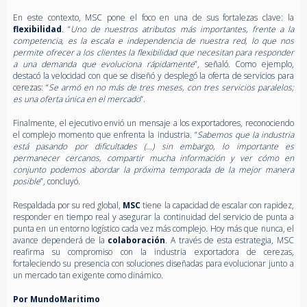
En este contexto, MSC pone el foco en una de sus fortalezas clave: la
flexibilidad
. “
Uno de nuestros atributos más importantes, frente a la
competencia, es la escala e independencia de nuestra red, lo que nos
permite ofrecer a los clientes la flexibilidad que necesitan para responder
a una demanda que evoluciona rápidamente
”, señaló. Como ejemplo,
destacó la velocidad con que se diseñó y desplegó la oferta de servicios para
cerezas: “
Se armó en no más de tres meses, con tres servicios paralelos;
es una oferta única en el mercado
”.
Finalmente, el ejecutivo envió un mensaje a los exportadores, reconociendo
el complejo momento que enfrenta la industria. “
Sabemos que la industria
está pasando por dificultades (…) sin embargo, lo importante es
permanecer cercanos, compartir mucha información y ver cómo en
conjunto podemos abordar la próxima temporada de la mejor manera
posible
”, concluyó.
Respaldada por su red global,
MSC
tiene la capacidad de escalar con rapidez,
responder en tiempo real y asegurar la continuidad del servicio de punta a
punta en un entorno logístico cada vez más complejo. Hoy más que nunca, el
avance dependerá de la
colaboración
. A través de esta estrategia, MSC
reafirma su compromiso con la industria exportadora de cerezas,
fortaleciendo su presencia con soluciones diseñadas para evolucionar junto a
un mercado tan exigente como dinámico.
Por MundoMaritimo