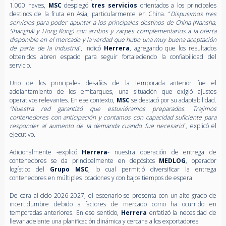
1.000 naves,
MSC
desplegó
tres servicios
orientados a los principales
destinos de la fruta en Asia, particularmente en China. “
Dispusimos tres
servicios para poder apuntar a los principales destinos de China (Nansha,
Shanghái y Hong Kong) con arribos y zarpes complementarios a la oferta
disponible en el mercado y la verdad que hubo una muy buena aceptación
de parte de la industria
”, indicó
Herrera
, agregando que los resultados
obtenidos abren espacio para seguir fortaleciendo la confiabilidad del
servicio.
Uno de los principales desafíos de la temporada anterior fue el
adelantamiento de los embarques, una situación que exigió ajustes
operativos relevantes. En ese contexto,
MSC
se destacó por su adaptabilidad.
“Nuestra red garantizó que estuviéramos preparados. Trajimos
contenedores con anticipación y contamos con capacidad suficiente para
responder al aumento de la demanda cuando fue necesario
”, explicó el
ejecutivo.
Adicionalmente -explicó
Herrera
- nuestra operación de entrega de
contenedores se da principalmente en depósitos
MEDLOG
, operador
logístico del
Grupo MSC
, lo cual permitió diversificar la entrega
contenedores en múltiples locaciones y con bajos tiempos de espera.
De cara al ciclo 2026-2027, el escenario se presenta con un alto grado de
incertidumbre debido a factores de mercado como ha ocurrido en
temporadas anteriores. En ese sentido,
Herrera
enfatizó la necesidad de
llevar adelante una planificación dinámica y cercana a los exportadores.