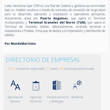
Cabe mencionar que CPM es una filial de Codelco y gestiona sus terminales
bajo un modelo
landlord
, a través de contratos de concesión de largo plazo
para su desarrollo, operación y explotación a operadores portuarios.
Actualmente, estos son
Puerto Angamos
, que opera el Terminal
multipropósito; y
Terminal Graneles del Norte (TGN)
, que opera el
Terminal de Graneles Sólidos. Adicionalmente, arrienda terrenos e
instalaciones a Probisa, firma que se dedica a la importación y distribución de
asfaltos.
Por MundoMaritimo
DIRECTORIO DE EMPRESAS
3721
compañías registradas,
51
países,
83
empresas patrocinadas
Agencias de
Agencias
Almacenamiento
Astilleros
Aduana
Navieras
y Bodegaje