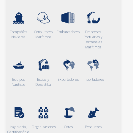
Compañías
Consultores
Embarcadores
Empresas
Navieras
Marítimos
Portuarias y
Terminales
Marítimos
Equipos
Estiba y
Exportadores
Importadores
Naúticos
Desestiba
Ingeniería,
Organizaciones
Otras
Pesqueros
Certificación e