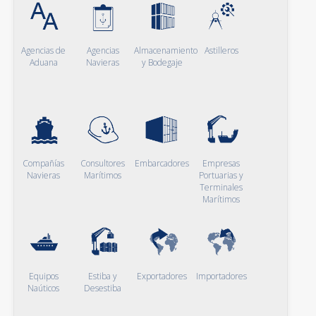
Agencias de
Agencias
Almacenamiento
Astilleros
Aduana
Navieras
y Bodegaje
Compañías
Consultores
Embarcadores
Empresas
Navieras
Marítimos
Portuarias y
Terminales
Marítimos
Equipos
Estiba y
Exportadores
Importadores
Naúticos
Desestiba