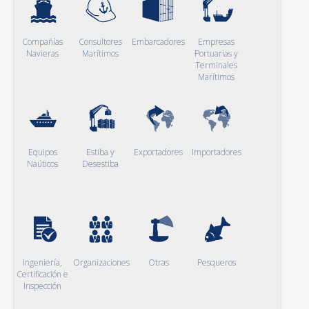
Compañías
Consultores
Embarcadores
Empresas
Navieras
Marítimos
Portuarias y
Terminales
Marítimos
Equipos
Estiba y
Exportadores
Importadores
Naúticos
Desestiba
Ingeniería,
Organizaciones
Otras
Pesqueros
Certificación e
Inspección