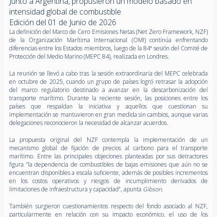
Junto a Argentina, propusieron un modelo basado en
intensidad global de combustible
Edición del 01 de Junio de 2026
La definición del Marco de Cero Emisiones Netas (Net Zero Framework, NZF)
de la Organización Marítima Internacional (OMI) continúa enfrentando
diferencias entre los Estados miembros, luego de la 84ª sesión del Comité de
Protección del Medio Marino (MEPC 84), realizada en Londres.
La reunión se llevó a cabo tras la sesión extraordinaria del MEPC celebrada
en octubre de 2025, cuando un grupo de países logró retrasar la adopción
del marco regulatorio destinado a avanzar en la descarbonización del
transporte marítimo. Durante la reciente sesión, las posiciones entre los
países que respaldan la iniciativa y aquellos que cuestionan su
implementación se mantuvieron en gran medida sin cambios, aunque varias
delegaciones reconocieron la necesidad de alcanzar acuerdos.
La propuesta original del NZF contempla la implementación de un
mecanismo global de fijación de precios al carbono para el transporte
marítimo. Entre las principales objeciones planteadas por sus detractores
figura “la dependencia de combustibles de bajas emisiones que aún no se
encuentran disponibles a escala suficiente, además de posibles incrementos
en los costos operativos y riesgos de incumplimiento derivados de
limitaciones de infraestructura y capacidad”, apunta
Gibson
.
También surgieron cuestionamientos respecto del fondo asociado al NZF,
particularmente en relación con su impacto económico, el uso de los