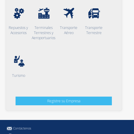
Repuestos y
Terminales
Transporte
Transporte
Accesorios
Terrestres y
Aéreo
Terrestre
Aeroportuarios
Turismo
Registre su Empresa
Contáctenos