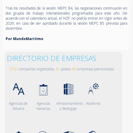
Tras los resultados de la sesión MEPC 84, las negociaciones continuarán en
dos grupos de trabajo intersesionales programados para este año. De
acuerdo con el calendario actual, el NZF no podría entrar en vigor antes de
2029, en caso de ser aprobado durante la sesión MEPC 85 prevista para
diciembre.
Por MundoMaritimo
DIRECTORIO DE EMPRESAS
3721
compañías registradas,
51
países,
83
empresas patrocinadas
Agencias de
Agencias
Almacenamiento
Astilleros
Aduana
Navieras
y Bodegaje