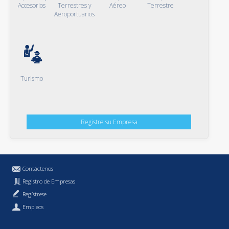
Accesorios
Terrestres y
Aéreo
Terrestre
Aeroportuarios
Turismo
Registre su Empresa
Contáctenos
Registro de Empresas
Regístrese
Empleos