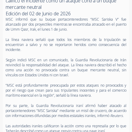
calificó el incidente como un ataque contra un buque
mercante neutral
Edición del 02 de Junio de 2026
MSC informó que su buque portacontenedores “MSC Sariska V” fue
alcanzado por dos proyectiles mientras se encontraba atracado en el puerto
de Umm Qasr, Irak, el lunes 1 de junio.
La línea naviera señaló que todos los miembros de la tripulación se
encuentran a salvo y no se reportaron heridos como consecuencia del
incidente.
Según indicó MSC en un comunicado, la Guardia Revolucionaria de Irán
reivindicó la responsabilidad del ataque. La línea naviera describió el hecho
como una acción no provocada contra un buque mercante neutral, sin
vínculos con Estados Unidos ni con Israel.
“MSC está profundamente preocupada por estos ataques no provocados y
por el riesgo que crean para sus tripulantes inocentes y para el comercio
marítimo esencial en la región”, señaló la línea naviera.
Por su parte, la Guardia Revolucionaria iraní afirmó haber atacado al
portacontenedores “MSC Sariska” mediante un misil de crucero, de acuerdo
con informaciones difundidas por medios estatales iraníes, informó
Reuters
.
Las autoridades iraníes calificaron la acción como una represalia por lo que
Teherán describió como un ataque previo contra una nave iraní.