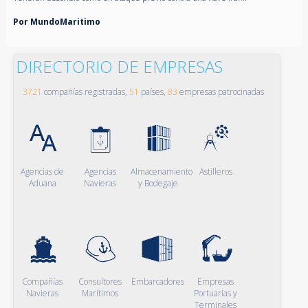
Por MundoMaritimo
DIRECTORIO DE EMPRESAS
3721
compañías registradas,
51
países,
83
empresas patrocinadas
Agencias de
Agencias
Almacenamiento
Astilleros
Aduana
Navieras
y Bodegaje
Compañías
Consultores
Embarcadores
Empresas
Navieras
Marítimos
Portuarias y
Terminales