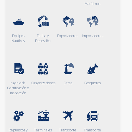
Marítimos
Equipos
Estiba y
Exportadores
Importadores
Naúticos
Desestiba
Ingeniería,
Organizaciones
Otras
Pesqueros
Certificación e
Inspección
Repuestos y
Terminales
Transporte
Transporte