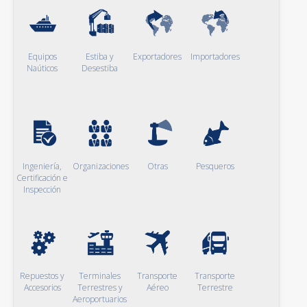
Equipos
Estiba y
Exportadores
Importadores
Naúticos
Desestiba
Ingeniería,
Organizaciones
Otras
Pesqueros
Certificación e
Inspección
Repuestos y
Terminales
Transporte
Transporte
Accesorios
Terrestres y
Aéreo
Terrestre
Aeroportuarios