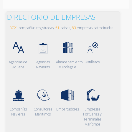
DIRECTORIO DE EMPRESAS
3721
compañías registradas,
51
países,
83
empresas patrocinadas
Agencias de
Agencias
Almacenamiento
Astilleros
Aduana
Navieras
y Bodegaje
Compañías
Consultores
Embarcadores
Empresas
Navieras
Marítimos
Portuarias y
Terminales
Marítimos