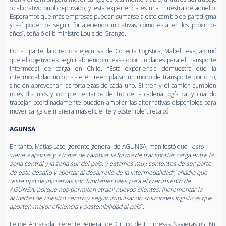
colaborativo público-privado, y esta experiencia es una muestra de aquello.
Esperamos que más empresas puedan sumarse a este cambio de paradigma
y así podemos seguir fortaleciendo iniciativas como esta en los próximos
años”, señaló el biministro Louis de Grange.
Por su parte, la directora ejecutiva de Conecta Logística, Mabel Leva, afirmó
que el objetivo es seguir abriendo nuevas oportunidades para el transporte
intermodal de carga en Chile. “Esta experiencia demuestra que la
intermodalidad no consiste en reemplazar un modo de transporte por otro,
sino en aprovechar las fortalezas de cada uno. El tren y el camión cumplen
roles distintos y complementarios dentro de la cadena logística, y cuando
trabajan coordinadamente pueden ampliar las alternativas disponibles para
mover carga de manera más eficiente y sostenible”, recalcó.
AGUNSA
En tanto, Matías Laso, gerente general de AGUNSA, manifestó que "
esto
viene a aportar y a tratar de cambiar la forma de transportar carga entre la
zona central y la zona sur del país, y estamos muy contentos de ser parte
de este desafío y aportar al desarrollo de la intermodalidad", añadió que
“este tipo de iniciativas son fundamentales para el crecimiento de
AGUNSA, porque nos permiten atraer nuevos clientes, incrementar la
actividad de nuestro centro y seguir impulsando soluciones logísticas que
aporten mayor eficiencia y sostenibilidad al país
”.
Felipe Arriagada, gerente general de Grupo de Empresas Navieras (GEN),