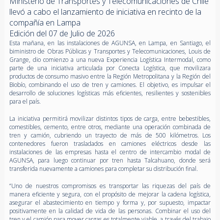
Ministerio de Transportes y Telecomunicaciones de Chile
llevó a cabo el lanzamiento de iniciativa en recinto de la
compañía en Lampa
Edición del 07 de Julio de 2026
Esta mañana, en las instalaciones de AGUNSA, en Lampa, en Santiago, el
biministro de Obras Públicas y Transportes y Telecomunicaciones, Louis de
Grange, dio comienzo a una nueva Experiencia Logística Intermodal, como
parte de una iniciativa articulada por Conecta Logística, que movilizara
productos de consumo masivo entre la Región Metropolitana y la Región del
Biobío, combinando el uso de tren y camiones. El objetivo, es impulsar el
desarrollo de soluciones logísticas más eficientes, resilientes y sostenibles
para el país.
La iniciativa permitirá movilizar distintos tipos de carga, entre bebestibles,
comestibles, cemento, entre otros, mediante una operación combinada de
tren y camión, cubriendo un trayecto de más de 500 kilómetros. Los
contenedores fueron trasladados en camiones eléctricos desde las
instalaciones de las empresas hasta el centro de intercambio modal de
AGUNSA, para luego continuar por tren hasta Talcahuano, donde será
transferida nuevamente a camiones para completar su distribución final.
“Uno de nuestros compromisos es transportar las riquezas del país de
manera eficiente y segura, con el propósito de mejorar la cadena logística,
asegurar el abastecimiento en tiempo y forma y, por supuesto, impactar
positivamente en la calidad de vida de las personas. Combinar el uso del
tren y el camión para mover cargas es totalmente viable, a través del trabajo