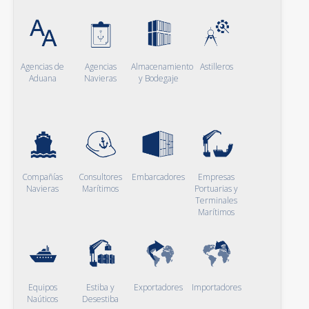
Agencias de
Agencias
Almacenamiento
Astilleros
Aduana
Navieras
y Bodegaje
Compañías
Consultores
Embarcadores
Empresas
Navieras
Marítimos
Portuarias y
Terminales
Marítimos
Equipos
Estiba y
Exportadores
Importadores
Naúticos
Desestiba