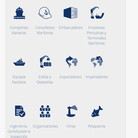
Compañías
Consultores
Embarcadores
Empresas
Navieras
Marítimos
Portuarias y
Terminales
Marítimos
Equipos
Estiba y
Exportadores
Importadores
Naúticos
Desestiba
Ingeniería,
Organizaciones
Otras
Pesqueros
Certificación e
Inspección