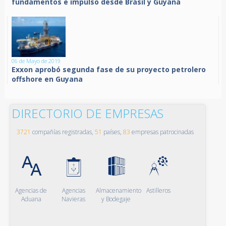
fundamentos e impulso desde Brasil y Guyana
06 de Mayo de 2019
Exxon aprobó segunda fase de su proyecto petrolero
offshore en Guyana
DIRECTORIO DE EMPRESAS
3721
compañías registradas,
51
países,
83
empresas patrocinadas
Agencias de
Agencias
Almacenamiento
Astilleros
Aduana
Navieras
y Bodegaje