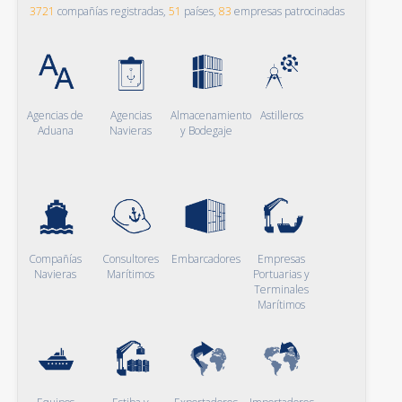
3721
compañías registradas,
51
países,
83
empresas patrocinadas
Agencias de
Agencias
Almacenamiento
Astilleros
Aduana
Navieras
y Bodegaje
Compañías
Consultores
Embarcadores
Empresas
Navieras
Marítimos
Portuarias y
Terminales
Marítimos