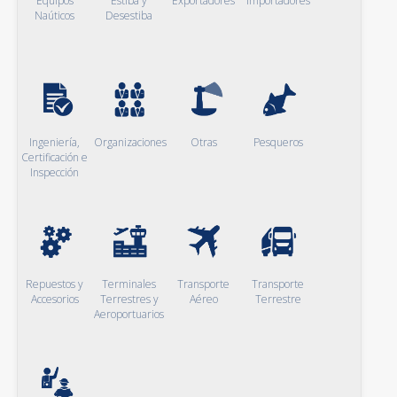
Equipos
Estiba y
Exportadores
Importadores
Naúticos
Desestiba
Ingeniería,
Organizaciones
Otras
Pesqueros
Certificación e
Inspección
Repuestos y
Terminales
Transporte
Transporte
Accesorios
Terrestres y
Aéreo
Terrestre
Aeroportuarios