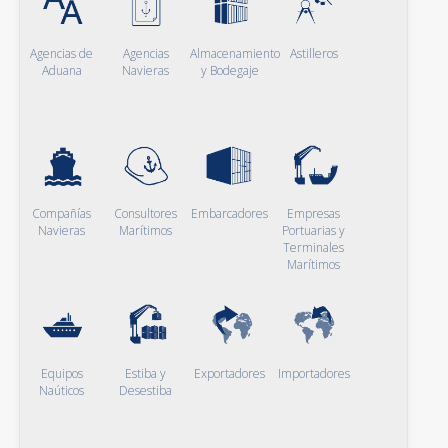
Agencias de
Agencias
Almacenamiento
Astilleros
Aduana
Navieras
y Bodegaje
Compañías
Consultores
Embarcadores
Empresas
Navieras
Marítimos
Portuarias y
Terminales
Marítimos
Equipos
Estiba y
Exportadores
Importadores
Naúticos
Desestiba