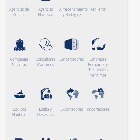
Agencias de
Agencias
Almacenamiento
Astilleros
Aduana
Navieras
y Bodegaje
Compañías
Consultores
Embarcadores
Empresas
Navieras
Marítimos
Portuarias y
Terminales
Marítimos
Equipos
Estiba y
Exportadores
Importadores
Naúticos
Desestiba