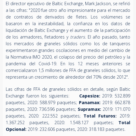
El director ejecutivo de Baltic Exchange, Mark Jackson, se refirió
a las cifras: "2020 fue otro año impresionante para el mercado
de contratos de derivados de fletes. Los volúmenes se
basaron en la inestabilidad, la confianza en los datos de
liquidación de Baltic Exchange y el aumento de la participación
de los armadores, fletadores y
traders
. El año pasado, tanto
los mercados de graneles sólidos como los de tanqueros
experimentaron grandes oscilaciones en medio del cambio de
la Normativa IMO 2020, el colapso del precio del petróleo y la
pandemia del Covid-19. En los 12 meses anteriores se
comercializaron 1,5 millones de FFA de graneles sólidos, lo que
representa un crecimiento de alrededor del 70% desde 2012".
Las cifras de FFA de graneles sólidos en detalle, según Baltic
Exchange fueron los siguientes:
Capesize:
2019: 532.899
paquetes, 2020: 588.979 paquetes;
Panamax:
2019: 662.878
paquetes, 2020: 736.596 paquetes;
Supramax:
2019: 171.070
paquetes, 2020: 222.552 paquetes;
Total Futuros:
2019:
1.367.252 paquetes, 2020: 1.548.127 paquetes;
Total
Opcional:
2019: 232.606 paquetes, 2020: 318.183 paquetes.