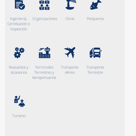
Ingeniería,
Organizaciones
Otras
Pesqueros
Certificación e
Inspección
Repuestos y
Terminales
Transporte
Transporte
Accesorios
Terrestres y
Aéreo
Terrestre
Aeroportuarios
Turismo