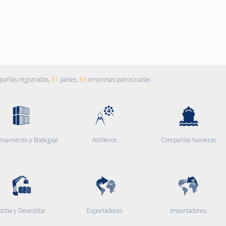
añías registradas,
51
países,
83
empresas patrocinadas
enamiento y Bodegaje
Astilleros
Compañías Navieras
stiba y Desestiba
Exportadores
Importadores