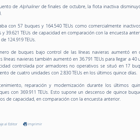
cuento de
Alphaliner
de finales de octubre, la flota inactiva disminuy
.
ba con 57 buques y 164.540 TEUs como comercialmente inactivos
y 39.621 TEUs de capacidad en comparación con la encuesta anterio
s de 124.919 TEUs.
úmero de buques bajo control de las líneas navieras aumentó en 
as líneas navieras también aumentó en 36.791 TEUs para llegar a 40 
idad controlada por armadores no operativos se situó en 17 bu
nto de cuatro unidades con 2.830 TEUs en los últimos quince días.
nimiento, reparación y modernización durante los últimos quin
ques con 369.911 TEUs. Esto supone un descenso de quince buqu
os de capacidad, en comparación con la encuesta anterior.
je al Editor
Imprimir