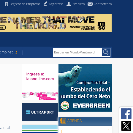
Registro de Empresas
Regístrese
Empleos
Contáctenos
imo.net
e
AGENDA
ale al