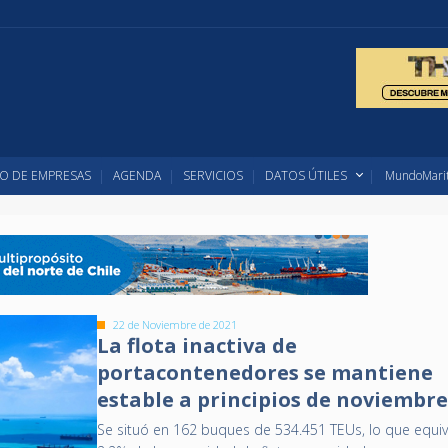
O DE EMPRESAS
AGENDA
SERVICIOS
DATOS ÚTILES
MundoMarit
22 de Noviembre de 2021
La flota inactiva de
portacontenedores se mantiene
estable a principios de noviembr
Se situó en 162 buques de 534.451 TEUs, lo que equiv