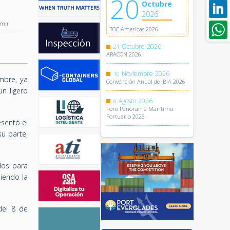
20
Octubre
2026
imir
TOC Americas 2026
Octubre
2026
21
ARACON 2026
Noviembre
2026
10
mbre, ya
Convención Anual de IBIA 2026
n ligero
Agosto
2026
6
Foro Panorama Marítimo
Portuario 2026
sentó el
u parte,
dos para
iendo la
del 8 de