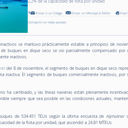
2,2% de la capacidad de flota por unidad
Enviar a un Colega
Enviar un Mensaje al Editor
Impr
Compartir en redes sociales
inactivos se mantuvo prácticamente estable a principios de novie
 de buques en dique seco se vio parcialmente compensado por u
nte inactivos.
ner
del 8 de noviembre, el segmento de buques en dique seco repre
ota inactiva. El segmento de buques comercialmente inactivos, por s
no ha cambiado, y las líneas navieras están plenamente incentiva
nible siempre que sea posible en las condiciones actuales, manten
2 buques de 534.451 TEUs según la última encuesta de
Alphaliner
pacidad de la flota por unidad, que ascendió a 24,81 MTEUs.