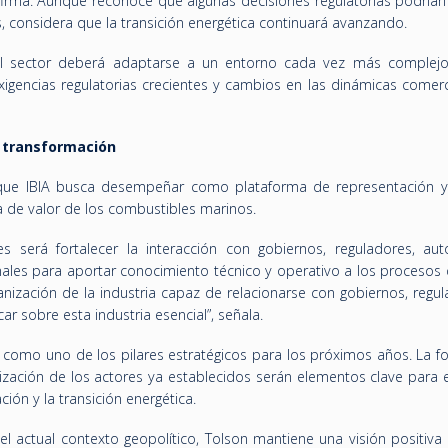
irma. Aunque reconoce que algunas decisiones regulatorias podrían 
s, considera que la transición energética continuará avanzando.
 el sector deberá adaptarse a un entorno cada vez más complej
xigencias regulatorias crecientes y cambios en las dinámicas comerc
en transformación
que IBIA busca desempeñar como plataforma de representación y
a de valor de los combustibles marinos.
es será fortalecer la interacción con gobiernos, reguladores, aut
nales para aportar conocimiento técnico y operativo a los procesos
anización de la industria capaz de relacionarse con gobiernos, regu
ar sobre esta industria esencial”, señala.
ón como uno de los pilares estratégicos para los próximos años. La 
lización de los actores ya establecidos serán elementos clave para 
ción y la transición energética.
el actual contexto geopolítico, Tolson mantiene una visión positiva