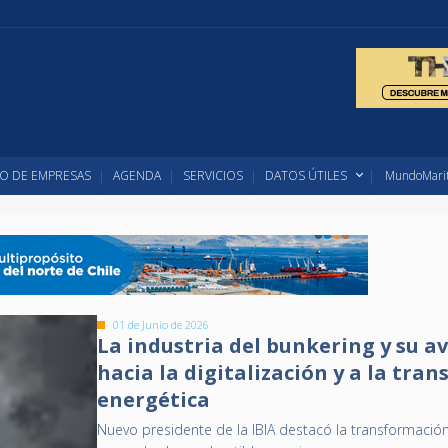
O DE EMPRESAS
AGENDA
SERVICIOS
DATOS ÚTILES
MundoMarit
01 de Junio de 2026
La industria del bunkering y su a
hacia la digitalización y a la tran
energética
Nuevo presidente de la IBIA destacó la transformación