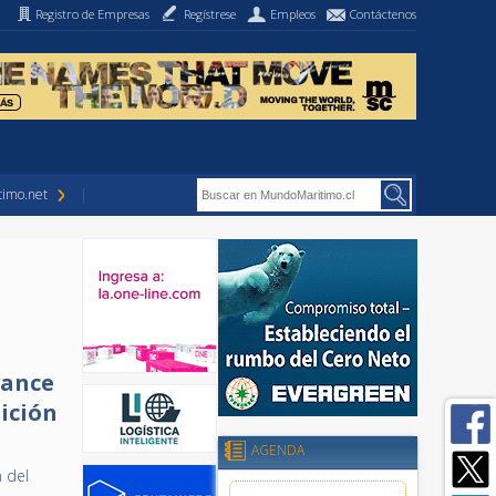
Registro de Empresas
Regístrese
Empleos
Contáctenos
imo.net
vance
sición
AGENDA
 del