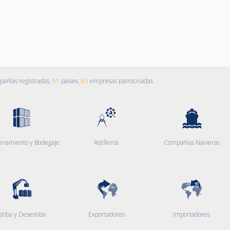
añías registradas,
51
países,
83
empresas patrocinadas
enamiento y Bodegaje
Astilleros
Compañías Navieras
stiba y Desestiba
Exportadores
Importadores