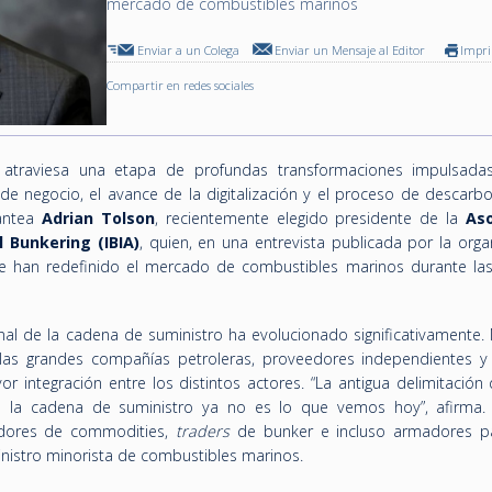
mercado de combustibles marinos
Enviar a un Colega
Enviar un Mensaje al Editor
Impr
Compartir en redes sociales
atraviesa una etapa de profundas transformaciones impulsada
 negocio, el avance de la digitalización y el proceso de descarbo
lantea
Adrian Tolson
, recientemente elegido presidente de la
Aso
l Bunkering (IBIA)
, quien, en una entrevista publicada por la orga
ue han redefinido el mercado de combustibles marinos durante las
onal de la cadena de suministro ha evolucionado significativamente.
as grandes compañías petroleras, proveedores independientes 
r integración entre los distintos actores. “La antigua delimitación 
e la cadena de suministro ya no es lo que vemos hoy”, afirma.
adores de commodities,
traders
de bunker e incluso armadores pa
nistro minorista de combustibles marinos.