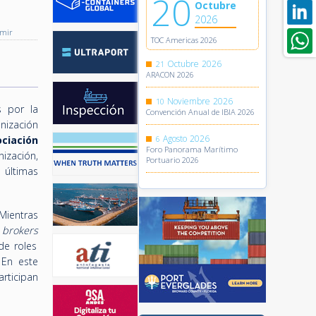
20
Octubre
2026
imir
TOC Americas 2026
Octubre
2026
21
ARACON 2026
Noviembre
2026
10
s por la
Convención Anual de IBIA 2026
nización
Agosto
2026
ciación
6
Foro Panorama Marítimo
nización,
Portuario 2026
 últimas
 Mientras
y
brokers
de roles
 En este
rticipan