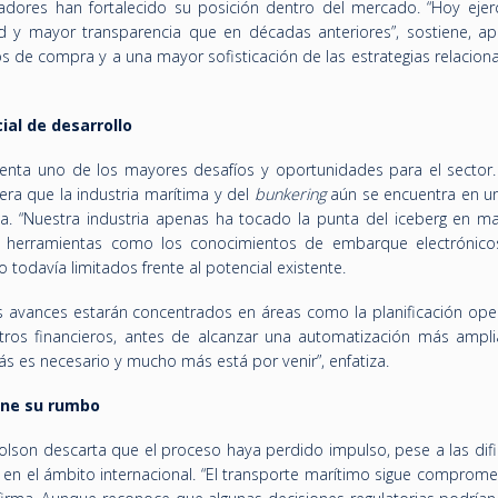
dores han fortalecido su posición dentro del mercado. “Hoy eje
d y mayor transparencia que en décadas anteriores”, sostiene, a
os de compra y a una mayor sofisticación de las estrategias relacio
ial de desarrollo
resenta uno de los mayores desafíos y oportunidades para el sector
era que la industria marítima y del
bunkering
aún se encuentra en u
ica. “Nuestra industria apenas ha tocado la punta del iceberg en ma
cio, herramientas como los conocimientos de embarque electrónicos
 todavía limitados frente al potencial existente.
s avances estarán concentrados en áreas como la planificación opera
stros financieros, antes de alcanzar una automatización más ampli
s es necesario y mucho más está por venir”, enfatiza.
ene su rumbo
olson descarta que el proceso haya perdido impulso, pese a las difi
s en el ámbito internacional. “El transporte marítimo sigue comprom