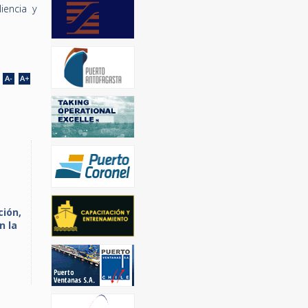
iencia y
ción,
n la