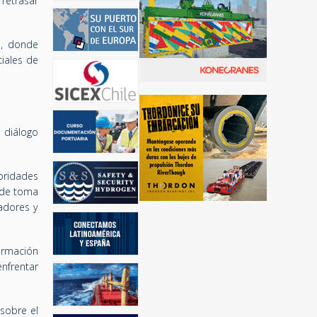
retrasar
o, donde
iales de
 diálogo
oridades
 de toma
ladores y
formación
enfrentar
 sobre el