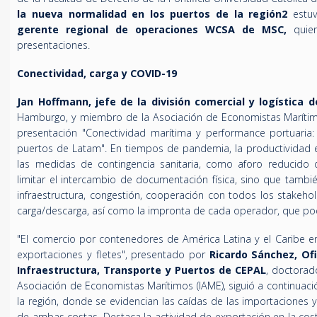
la nueva normalidad en los puertos de la región2
estu
gerente regional de operaciones WCSA de MSC,
quien
presentaciones.
Conectividad, carga y COVID-19
Jan Hoffmann, jefe de la división comercial y logística
Hamburgo, y miembro de la Asociación de Economistas Marítimos 
presentación "Conectividad marítima y performance portuaria: 
puertos de Latam". En tiempos de pandemia, la productividad e
las medidas de contingencia sanitaria, como aforo reducido d
limitar el intercambio de documentación física, sino que tambié
infraestructura, congestión, cooperación con todos los stake
carga/descarga, así como la impronta de cada operador, que po
"El comercio por contenedores de América Latina y el Caribe en
exportaciones y fletes", presentado por
Ricardo Sánchez, Of
Infraestructura, Transporte y Puertos de CEPAL
, doctorad
Asociación de Economistas Marítimos (IAME), siguió a continuaci
la región, donde se evidencian las caídas de las importaciones
de ambas costas. Destaca la actividad de exportación en la cos