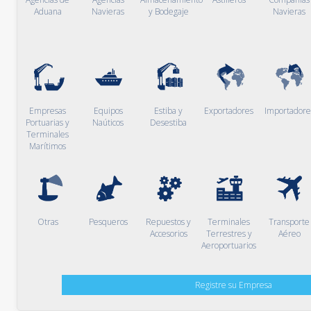
Aduana
Navieras
y Bodegaje
Navieras
Empresas
Equipos
Estiba y
Exportadores
Importadore
Portuarias y
Naúticos
Desestiba
Terminales
Marítimos
Otras
Pesqueros
Repuestos y
Terminales
Transporte
Accesorios
Terrestres y
Aéreo
Aeroportuarios
Registre su Empresa