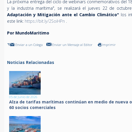
La próxima entrega del ciclo de webinars conmemorativos del 1
y la industria marítima", se realizará el jueves 22 de octub
Adaptación y Mitigación ante el Cambio Climático"
los i
este link:
https://bit.ly/2SoiHPn
.
Por MundoMaritimo
Enviar a un Colega
Enviar un Mensaje al Editor
Imprimir
Noticias Relacionadas
05 de Junio de 2026
Alza de tarifas marítimas continúan en medio de nueva o
60 socios comerciales