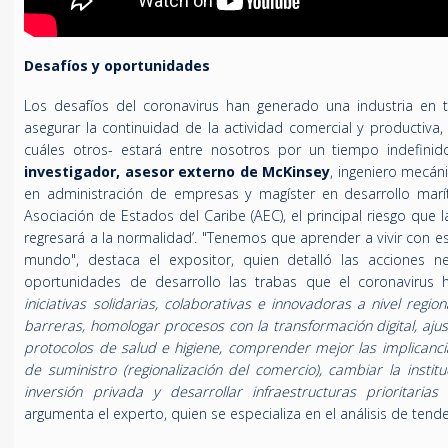
Desafíos y oportunidades
Los desafíos del coronavirus han generado una industria en 
asegurar la continuidad de la actividad comercial y productiva, 
cuáles otros- estará entre nosotros por un tiempo indefini
investigador, asesor externo de McKinsey
, ingeniero mecán
en administración de empresas y magíster en desarrollo maríti
Asociación de Estados del Caribe (AEC), el principal riesgo qu
regresará a la normalidad’. "Tenemos que aprender a vivir con e
mundo", destaca el expositor, quien detalló las acciones ne
oportunidades de desarrollo las trabas que el coronaviru
iniciativas solidarias, colaborativas e innovadoras a nivel reg
barreras, homologar procesos con la transformación digital, aju
protocolos de salud e higiene, comprender mejor las implicanc
de suministro (regionalización del comercio), cambiar la institu
inversión privada y desarrollar infraestructuras prioritarias
argumenta el experto, quien se especializa en el análisis de tende