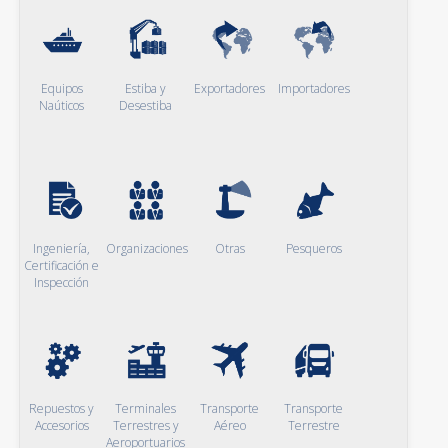
Equipos
Estiba y
Exportadores
Importadores
Naúticos
Desestiba
Ingeniería,
Organizaciones
Otras
Pesqueros
Certificación e
Inspección
Repuestos y
Terminales
Transporte
Transporte
Accesorios
Terrestres y
Aéreo
Terrestre
Aeroportuarios