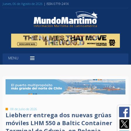
Jueves, 06 de Agosto de 2026
| ISSN 0719-241X
MENU
08 de Julio de 2026
Liebherr entrega dos nuevas grúas
móviles LHM 550 a Baltic Container
Terminal de Gdynia, en Polonia