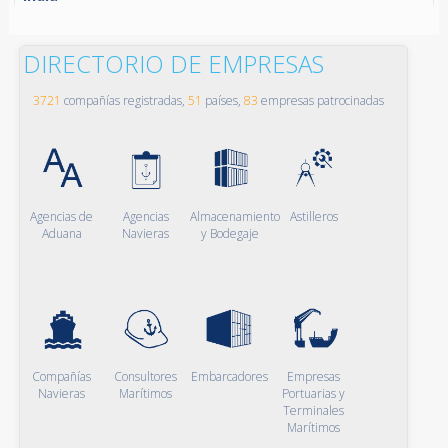
DIRECTORIO DE EMPRESAS
3721
compañías registradas,
51
países,
83
empresas patrocinadas
Agencias de
Agencias
Almacenamiento
Astilleros
Aduana
Navieras
y Bodegaje
Compañías
Consultores
Embarcadores
Empresas
Navieras
Marítimos
Portuarias y
Terminales
Marítimos