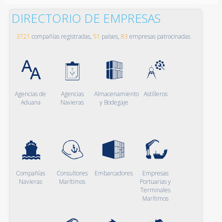
DIRECTORIO DE EMPRESAS
3721
compañías registradas,
51
países,
83
empresas patrocinadas
Agencias de
Agencias
Almacenamiento
Astilleros
Aduana
Navieras
y Bodegaje
Compañías
Consultores
Embarcadores
Empresas
Navieras
Marítimos
Portuarias y
Terminales
Marítimos