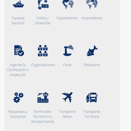
Equipos
Estiba y
Exportadores
Importadores
Naúticos
Desestiba
Ingeniería,
Organizaciones
Otras
Pesqueros
Certificación e
Inspección
Repuestos y
Terminales
Transporte
Transporte
Accesorios
Terrestres y
Aéreo
Terrestre
Aeroportuarios