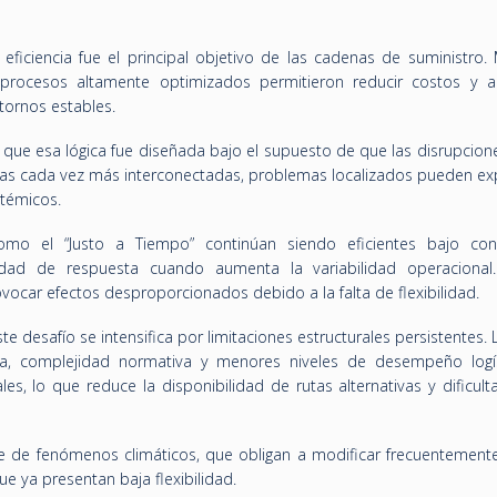
ficiencia fue el principal objetivo de las cadenas de suministro.
 procesos altamente optimizados permitieron reducir costos y 
tornos estables.
a que esa lógica fue diseñada bajo el supuesto de que las disrupcion
icas cada vez más interconectadas, problemas localizados pueden ex
témicos.
mo el “Justo a Tiempo” continúan siendo eficientes bajo con
idad de respuesta cuando aumenta la variabilidad operacional.
ocar efectos desproporcionados debido a la falta de flexibilidad.
e desafío se intensifica por limitaciones estructurales persistentes. 
ura, complejidad normativa y menores niveles de desempeño logí
s, lo que reduce la disponibilidad de rutas alternativas y dificult
e de fenómenos climáticos, que obligan a modificar frecuentemente
ue ya presentan baja flexibilidad.