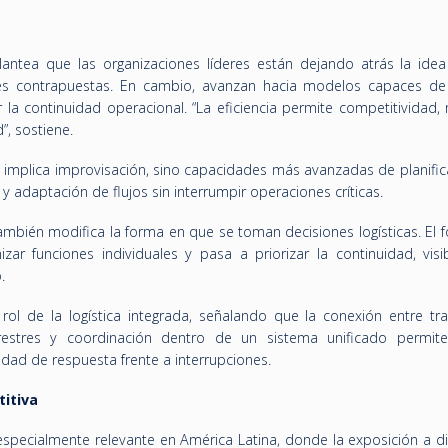
lantea que las organizaciones líderes están dejando atrás la ide
ades contrapuestas. En cambio, avanzan hacia modelos capaces de 
la continuidad operacional. “La eficiencia permite competitividad, 
”, sostiene.
 no implica improvisación, sino capacidades más avanzadas de planifi
 y adaptación de flujos sin interrumpir operaciones críticas.
bién modifica la forma en que se toman decisiones logísticas. El f
ar funciones individuales y pasa a priorizar la continuidad, visib
.
ol de la logística integrada, señalando que la conexión entre tra
restres y coordinación dentro de un sistema unificado permite
dad de respuesta frente a interrupciones.
titiva
especialmente relevante en América Latina, donde la exposición a d