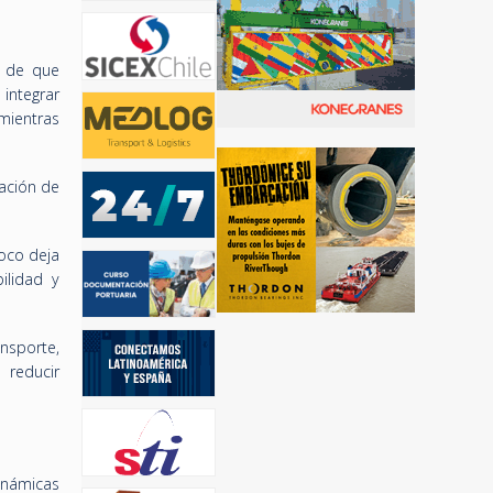
a de que
integrar
mientras
cación de
oco deja
ilidad y
nsporte,
 reducir
inámicas