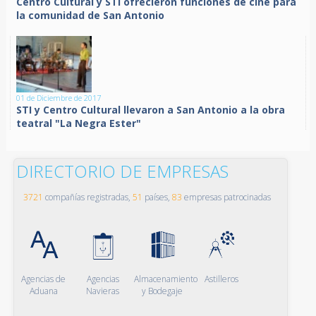
Centro Cultural y STI ofrecieron funciones de cine para
la comunidad de San Antonio
01 de Diciembre de 2017
STI y Centro Cultural llevaron a San Antonio a la obra
teatral "La Negra Ester"
DIRECTORIO DE EMPRESAS
3721
compañías registradas,
51
países,
83
empresas patrocinadas
Agencias de
Agencias
Almacenamiento
Astilleros
Aduana
Navieras
y Bodegaje