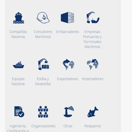
Compañías
Consultores
Embarcadores
Empresas
Navieras
Marítimos
Portuarias y
Terminales
Marítimos
Equipos
Estiba y
Exportadores
Importadores
Naúticos
Desestiba
Ingeniería,
Organizaciones
Otras
Pesqueros
Certificación e