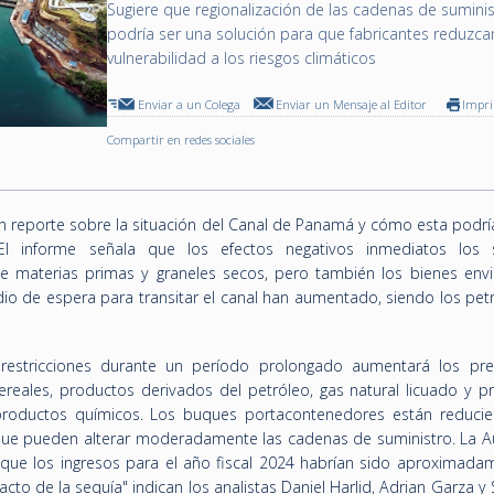
Sugiere que regionalización de las cadenas de sumini
podría ser una solución para que fabricantes reduzca
vulnerabilidad a los riesgos climáticos
Enviar a un Colega
Enviar un Mensaje al Editor
Impr
Compartir en redes sociales
un reporte sobre la situación del Canal de Panamá y cómo esta podrí
l informe señala que los efectos negativos inmediatos los s
e materias primas y graneles secos, pero también los bienes env
 de espera para transitar el canal han aumentado, siendo los petr
restricciones durante un período prolongado aumentará los pre
cereales, productos derivados del petróleo, gas natural licuado y p
 productos químicos. Los buques portacontenedores están reduci
 que pueden alterar moderadamente las cadenas de suministro. La A
que los ingresos para el año fiscal 2024 habrían sido aproximada
cto de la sequía" indican los analistas Daniel Harlid, Adrian Garza y 