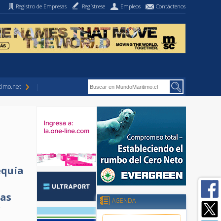
Registro de Empresas
Regístrese
Empleos
Contáctenos
imo.net
equía
las
AGENDA
"