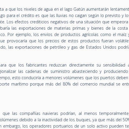
nta a que los niveles de agua en el lago Gatún aumentarán lentamen
go para el crédito es que las lluvias no caigan según lo previsto y lo
te. Los efectos crediticios negativos de una situación que empeora e
urbaría las exportaciones de materias primas y bienes de la costa
co. Por ejemplo, los envíos de productos agrícolas como el maíz y
que provocaría que los precios de estos productos fueran volátile
o, las exportaciones de petróleo y gas de Estados Unidos podrí
a que los fabricantes reduzcan directamente su sensibilidad a
gionalizar las cadenas de suministro abasteciendo y produciendo
tiempo, esto conduciría a menores volúmenes que los puertos deben
orte marítimo porque más del 80% del comercio mundial se ent
 que las compañías navieras podrían, al menos temporalmente,
lúmenes debido a la inactividad de los buques, ya que más del 50
Sin embargo, los operadores portuarios de un solo activo pueden t