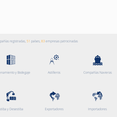
añías registradas,
51
países,
83
empresas patrocinadas
enamiento y Bodegaje
Astilleros
Compañías Navieras
stiba y Desestiba
Exportadores
Importadores