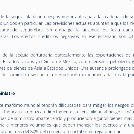
e la sequía plantearía riesgos importantes para las cadenas de su
 Unidos en particular. Las previsiones actuales apuntan a que los ni
rtir de septiembre. Sin embargo, la ausencia de lluvia daría
eras. Los efectos crediticios negativos en ese escenario son difí
e la sequía perturbaría particularmente las exportaciones de 
e Estados Unidos y el Golfo de México, como cereales, petróleo y g
nes de bienes de Asia a Estados Unidos. Una ausencia prolongada de
 de suministro similar a la perturbación experimentada tras la pa
ministro
te marítimo mundial tendrán dificultades para mitigar los riesgos c
s fabricantes reduzcan directamente su sensibilidad al riesgo climáti
enas de suministro abasteciendo y produciendo algunos bienes más 
ciría a menores volúmenes que deben manejar los puertos y a u
orque más del 80% del comercio mundial se entrega por mar.