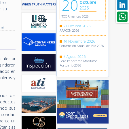
20
Octubre
stro
2026
n su
TOC Americas 2026
Octubre
2026
21
imir
ARACON 2026
Noviembre
2026
10
Convención Anual de IBIA 2026
Agosto
2026
6
a afectar
Foro Panorama Marítimo
intieron
Portuario 2026
iados en
oleros y
cios del
roductos
endo sus
utoridad
mente un
Stanislas