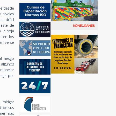
te desde
s niveles
s difícil
 este de
 la soja
s en los
an verse
l riesgo
 algunos
 manejar
rega por
 mitigar
% de sus
ener más