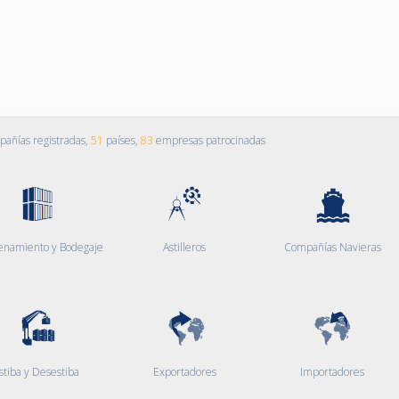
añías registradas,
51
países,
83
empresas patrocinadas
enamiento y Bodegaje
Astilleros
Compañías Navieras
stiba y Desestiba
Exportadores
Importadores