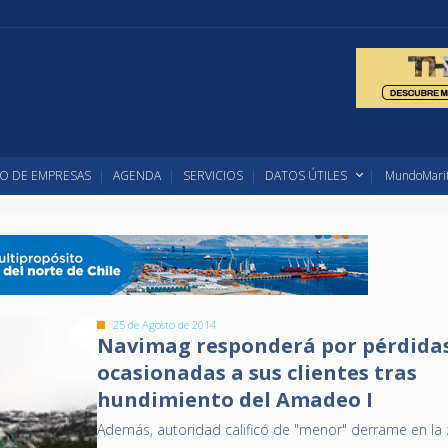
O DE EMPRESAS
AGENDA
SERVICIOS
DATOS ÚTILES
MundoMarit
25 de Agosto de 2014
Navimag responderá por pérdida
ocasionadas a sus clientes tras
hundimiento del Amadeo I
Además, autoridad calificó de "menor" derrame en la