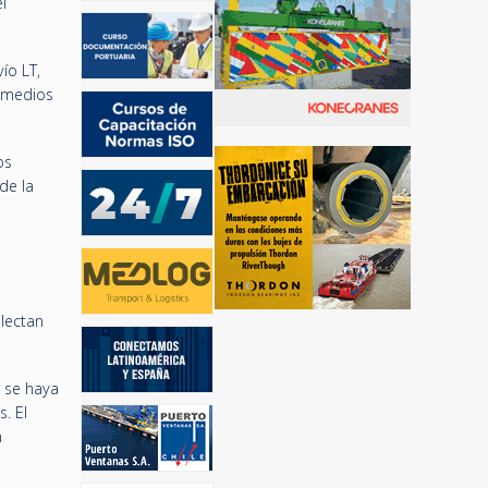
l
ío LT,
s medios
os
de la
olectan
 se haya
. El
n