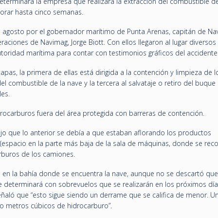
determinará la empresa que realizará la extracción del combustible de
orar hasta cinco semanas.
de agosto por el gobernador marítimo de Punta Arenas, capitán de Nav
eraciones de Navimag, Jorge Biott. Con ellos llegaron al lugar diverso
toridad marítima para contar con testimonios gráficos del accidente
apas, la primera de ellas está dirigida a la contención y limpieza de l
el combustible de la nave y la tercera al salvataje o retiro del buque 
les.
idrocarburos fuera del área protegida con barreras de contención.
ijo que lo anterior se debía a que estaban aflorando los productos
 (espacio en la parte más baja de la sala de máquinas, donde se rec
arburos de los camiones.
o en la bahía donde se encuentra la nave, aunque no se descartó que
e determinará con sobrevuelos que se realizarán en los próximos días
ñaló que “esto sigue siendo un derrame que se califica de menor. U
co metros cúbicos de hidrocarburo”.