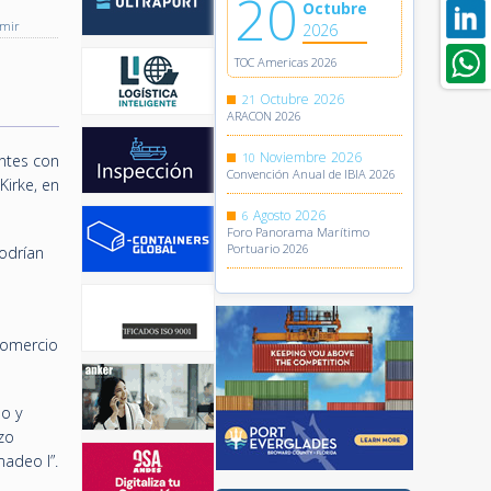
20
Octubre
imir
2026
TOC Americas 2026
Octubre
2026
21
ARACON 2026
Noviembre
2026
10
ntes con
Convención Anual de IBIA 2026
Kirke, en
Agosto
2026
6
Foro Panorama Marítimo
Portuario 2026
podrían
Comercio
ño y
zo
madeo I”.