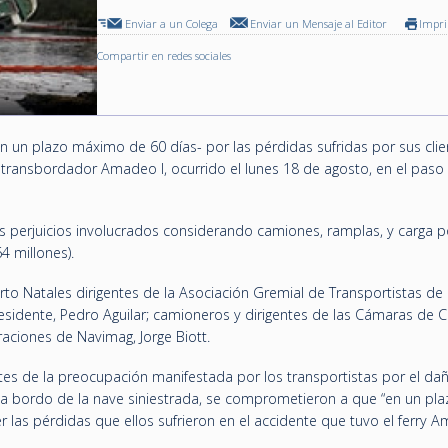
Enviar a un Colega
Enviar un Mensaje al Editor
Impr
Compartir en redes sociales
un plazo máximo de 60 días- por las pérdidas sufridas por sus clie
 transbordador Amadeo I, ocurrido el lunes 18 de agosto, en el paso 
os perjuicios involucrados considerando camiones, ramplas, y carga 
4 millones).
rto Natales dirigentes de la Asociación Gremial de Transportistas de
sidente, Pedro Aguilar; camioneros y dirigentes de las Cámaras de 
aciones de Navimag, Jorge Biott.
tes de la preocupación manifestada por los transportistas por el da
a bordo de la nave siniestrada, se comprometieron a que “en un pla
as pérdidas que ellos sufrieron en el accidente que tuvo el ferry A