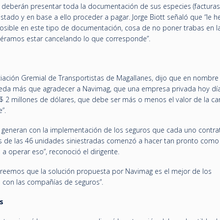
, deberán presentar toda la documentación de sus especies (factura
istado y en base a ello proceder a pagar. Jorge Biott señaló que “le 
sible en este tipo de documentación, cosa de no poner trabas en l
biéramos estar cancelando lo que corresponde”.
ciación Gremial de Transportistas de Magallanes, dijo que en nombre
queda más que agradecer a Navimag, que una empresa privada hoy dí
2 millones de dólares, que debe ser más o menos el valor de la car
”.
 generan con la implementación de los seguros que cada uno contrat
s de las 46 unidades siniestradas comenzó a hacer tan pronto com
a operar eso”, reconoció el dirigente.
creemos que la solución propuesta por Navimag es el mejor de los
e con las compañías de seguros”.
s