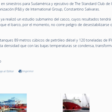
ta en siniestros para Sudamérica y ejecutivo de The Standard Club de 
ización (P&I) y de International Group, Constantino Salivaras.
 ya realizó un estudio submarino del casco, cuyos resultados tendrá
que el barco, por el momento, no corre peligro de desestabilizarse o
estanques 89 metros cúbicos de petróleo diésel y 120 toneladas de I
lta densidad que con las bajas temperaturas se condensa, transfor
o
je al Editor
Imprimir