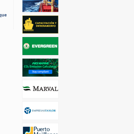
 que
a