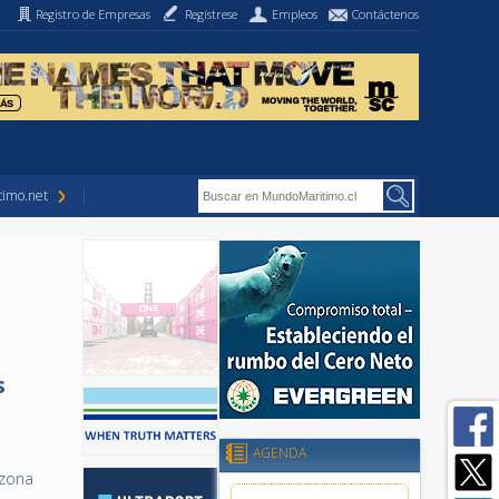
Registro de Empresas
Regístrese
Empleos
Contáctenos
imo.net
s
AGENDA
 zona