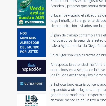
En tanto, el lunes 25 de agosto se 
Amadeo I, proceso que podría dem
El lugar fue visitado el sábado 23 
Jorge Imhoff, junto al gerente de op
de comunicación invitados por la au
El plan de trabajo contempla tres et
hidrocarburos, la segunda al retiro d
caleta Agüada de la isla Diego Porta
En el lugar son visibles trazas de h
Al respecto la autoridad marítima d
contenidos en la sentina de la nave
los líquidos aceitosos) y los hidroc
El hidrocarburo estaría concentrad
expandido a otros lugares, lo que s
gobernador marítimo al respecto se
derrame menor es de un litro a cin