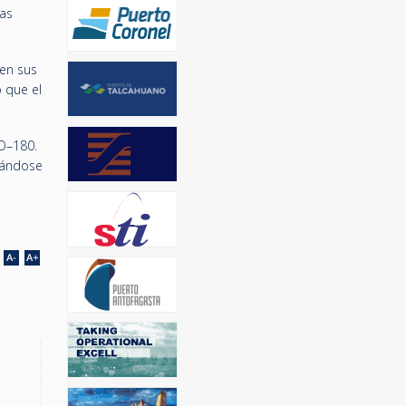
las
 en sus
 que el
FO–180.
mándose