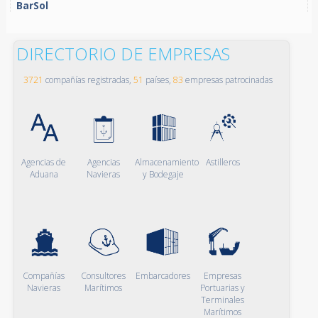
BarSol
DIRECTORIO DE EMPRESAS
3721
compañías registradas,
51
países,
83
empresas patrocinadas
Agencias de
Agencias
Almacenamiento
Astilleros
Aduana
Navieras
y Bodegaje
Compañías
Consultores
Embarcadores
Empresas
Navieras
Marítimos
Portuarias y
Terminales
Marítimos