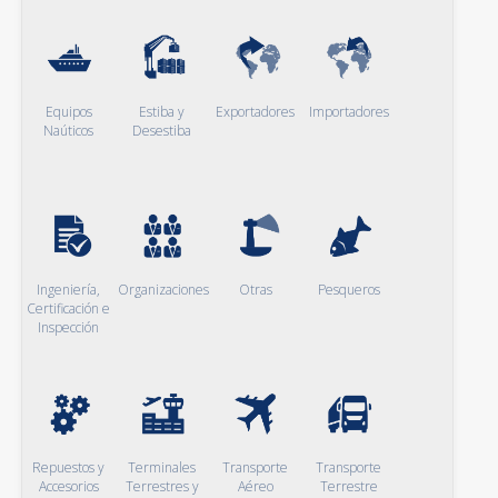
Equipos
Estiba y
Exportadores
Importadores
Naúticos
Desestiba
Ingeniería,
Organizaciones
Otras
Pesqueros
Certificación e
Inspección
Repuestos y
Terminales
Transporte
Transporte
Accesorios
Terrestres y
Aéreo
Terrestre