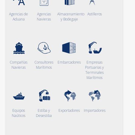
Agencias de
Agencias
Almacenamiento
Astilleros
Aduana
Navieras
y Bodegaje
Compañías
Consultores
Embarcadores
Empresas
Navieras
Marítimos
Portuarias y
Terminales
Marítimos
Equipos
Estiba y
Exportadores
Importadores
Naúticos
Desestiba