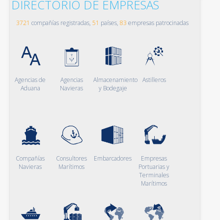
DIRECTORIO DE EMPRESAS
3721
compañías registradas,
51
países,
83
empresas patrocinadas
Agencias de
Agencias
Almacenamiento
Astilleros
Aduana
Navieras
y Bodegaje
Compañías
Consultores
Embarcadores
Empresas
Navieras
Marítimos
Portuarias y
Terminales
Marítimos