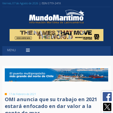
Viernes, 07 de Agosto de 2026
| ISSN 0719-241X
MENU
17 de Febrero de 2021
OMI anuncia que su trabajo en 2021
estará enfocado en dar valor a la
gente de mar