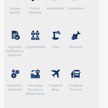
Equipos
Estiba y
Exportadores
Importadores
Naúticos
Desestiba
Ingeniería,
Organizaciones
Otras
Pesqueros
Certificación e
Inspección
Repuestos y
Terminales
Transporte
Transporte
Accesorios
Terrestres y
Aéreo
Terrestre
Aeroportuarios