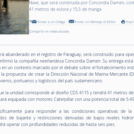
Nave, que será construida por Concordia Damen, con
41 metros de eslora y 15,5 de manga
Enviar a un Colega
Enviar un Mensaje al Editor
Impr
Compartir en redes sociales
erá abanderado en el registro de Paraguay, será construido para ope
onfirmó la compañía neerlandesa Concordia Damen. Su entrega está 
a en un contexto marcado por el debate sobre el fortalecimiento inst
la propuesta de crear la Dirección Nacional de Marina Mercante (D
vieros, portuarios y logísticos del país sudamericano.
ue la unidad corresponde al diseño CDS 4115 y tendrá 41 metros de 
rá equipada con motores Caterpillar con una potencia total de 5.49
íficamente para responder a las condiciones operativas de la 
dos de bajante y restricciones derivadas de bajos niveles hidrom
drá operar con profundidades reducidas de hasta seis pies.