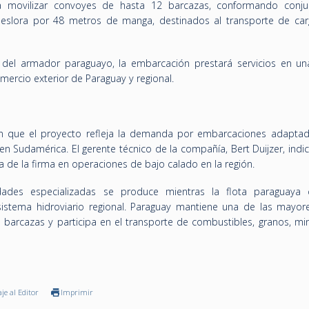
a movilizar convoyes de hasta 12 barcazas, conformando conj
slora por 48 metros de manga, destinados al transporte de car
el armador paraguayo, la embarcación prestará servicios en un
omercio exterior de Paraguay y regional.
 que el proyecto refleja la demanda por embarcaciones adaptad
en Sudamérica. El gerente técnico de la compañía, Bert Duijzer, indi
a de la firma en operaciones de bajo calado en la región.
ades especializadas se produce mientras la flota paraguaya 
sistema hidroviario regional. Paraguay mantiene una de las mayore
 barcazas y participa en el transporte de combustibles, granos, min
je al Editor
Imprimir