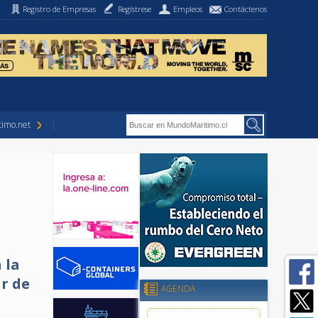
Registro de Empresas
Regístrese
Empleos
Contáctenos
imo.net
 la
r de
AGENDA