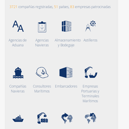
3721
compañías registradas,
51
países,
83
empresas patrocinadas
Agencias de
Agencias
Almacenamiento
Astilleros
Aduana
Navieras
y Bodegaje
Compañías
Consultores
Embarcadores
Empresas
Navieras
Marítimos
Portuarias y
Terminales
Marítimos