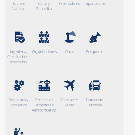
Equipos
Estiba y
Exportadores
Importadores
Naúticos
Desestiba
Ingeniería,
Organizaciones
Otras
Pesqueros
Certificación e
Inspección
Repuestos y
Terminales
Transporte
Transporte
Accesorios
Terrestres y
Aéreo
Terrestre
Aeroportuarios