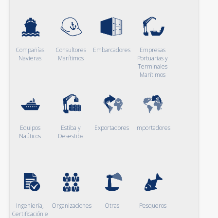
Compañías
Consultores
Embarcadores
Empresas
Navieras
Marítimos
Portuarias y
Terminales
Marítimos
Equipos
Estiba y
Exportadores
Importadores
Naúticos
Desestiba
Ingeniería,
Organizaciones
Otras
Pesqueros
Certificación e