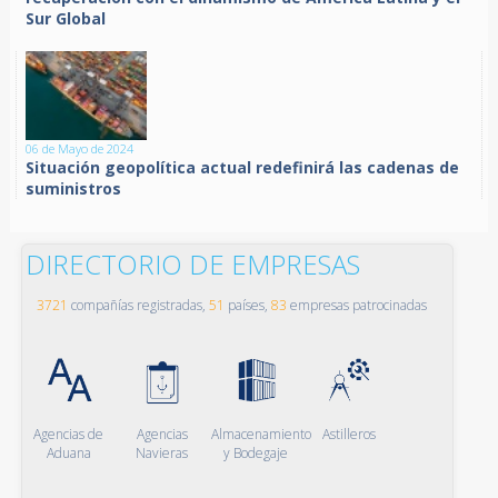
Sur Global
06 de Mayo de 2024
Situación geopolítica actual redefinirá las cadenas de
suministros
DIRECTORIO DE EMPRESAS
3721
compañías registradas,
51
países,
83
empresas patrocinadas
Agencias de
Agencias
Almacenamiento
Astilleros
Aduana
Navieras
y Bodegaje