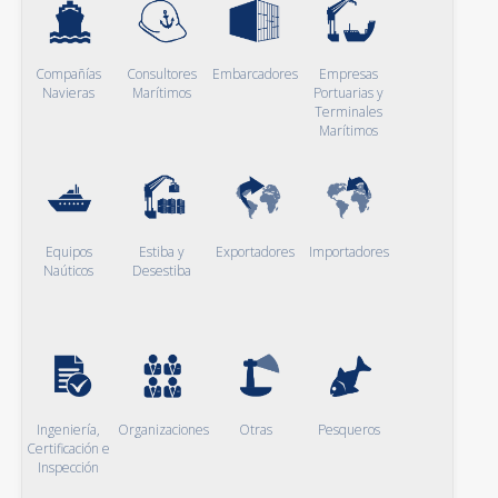
Compañías
Consultores
Embarcadores
Empresas
Navieras
Marítimos
Portuarias y
Terminales
Marítimos
Equipos
Estiba y
Exportadores
Importadores
Naúticos
Desestiba
Ingeniería,
Organizaciones
Otras
Pesqueros
Certificación e
Inspección