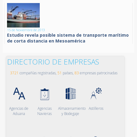
15 de Noviembre de 2013
Estudio revela posible sistema de transporte marítimo
de corta distancia en Mesoamérica
DIRECTORIO DE EMPRESAS
3721
compañías registradas,
51
países,
83
empresas patrocinadas
Agencias de
Agencias
Almacenamiento
Astilleros
Aduana
Navieras
y Bodegaje